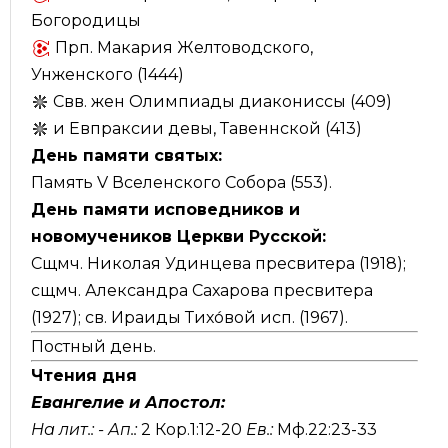
Богородицы
Прп. Макария Желтоводского,
Унженского (1444)
Свв. жен Олимпиады диакониссы (409)
и Евпраксии девы, Тавеннской (413)
День памяти святых:
Память V Вселенского Собора (553).
День памяти исповедников и
новомучеников Церкви Русской:
Сщмч. Николая Удинцева пресвитера (1918);
сщмч. Александра Сахарова пресвитера
(1927); св. Ираиды Тихо́вой исп. (1967).
Постный день.
Чтения дня
Евангелие и Апостол:
На лит.: -
Ап.:
2 Кор.1:12-20
Ев.:
Мф.22:23-33