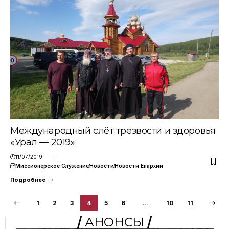
Международный слёт трезвости и здоровья
«Урал — 2019»
11/07/2019
Миссионерское Служение
Новости
Новости Епархии
Подробнее
1
2
3
4
5
6
…
10
11
АНОНСЫ