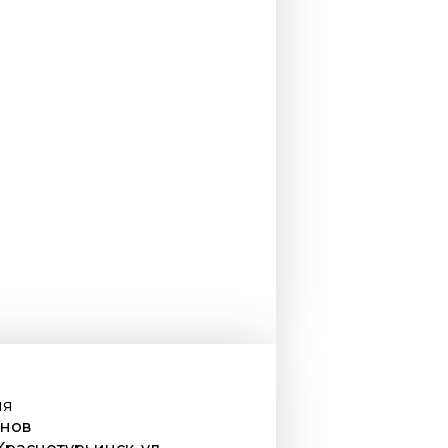
ия
онов