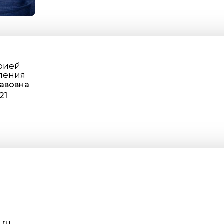
рией
ления
лавовна
21
.ru