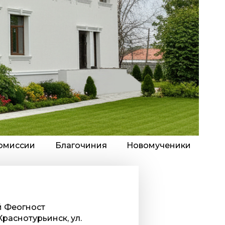
омиссии
Благочиния
Новомученики
й Феогност
Краснотурьинск, ул.