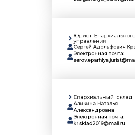
Юрист Епархиальног
управления
Сергей Адольфович К
Электронная почта:
serov.eparhiya.jurist@mai
Епархиальный склад
Аликина Наталья
Александровна
Электронная почта:
kr.sklad2019@mail.ru