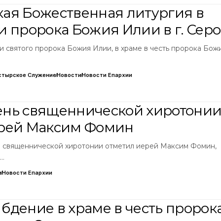
ая Божественная литургия в
и пророка Божия Илии в г. Сер
яти святого пророка Божия Илии, в храме в честь пророка Бож
стырское Служение
Новости
Новости Епархии
 день священнической хиротони
ерей Максим Фомин
дня священнической хиротонии отметил иерей Максим Фомин,
о…
и
Новости Епархии
бдение в храме в честь пророк