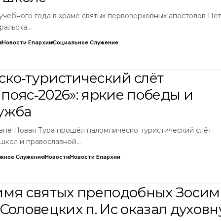
учебного года в храме святых первоверховных апостолов Пет
ральска…
и
Новости Епархии
Социальное Служение
ко‑туристический слёт
пояс‑2026»: яркие победы и
ужба
ревне Новая Тура прошёл паломническо‑туристический слёт
школ и православной…
жное Служение
Новости
Новости Епархии
имя святых преподобных Зоси
Соловецких п. Ис оказал духов