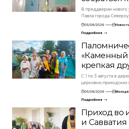
В преддверии нового 
Павла города Североу
05/08/2026
Новост
Подробнее
Паломничес
«Каменный 
крепкая др
С 1 по 3 августа в де
церковно‑приходских 
05/08/2026
Молодё
Подробнее
Приход во 
и Савватия 