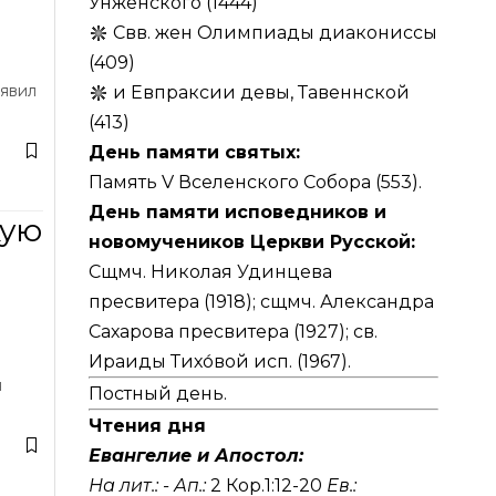
Унженского (1444)
Свв. жен Олимпиады диакониссы
(409)
оявил
и Евпраксии девы, Тавеннской
(413)
День памяти святых:
Память V Вселенского Собора (553).
День памяти исповедников и
кую
новомучеников Церкви Русской:
Сщмч. Николая Удинцева
пресвитера (1918); сщмч. Александра
Сахарова пресвитера (1927); св.
Ираиды Тихо́вой исп. (1967).
я
Постный день.
Чтения дня
Евангелие и Апостол:
На лит.: -
Ап.:
2 Кор.1:12-20
Ев.: