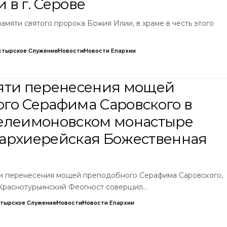
 в г. Серове
 памяти святого пророка Божия Илии, в храме в честь этого
стырское Служение
Новости
Новости Епархии
яти перенесения мощей
го Серафима Саровского в
елеимоновском монастыре
архиерейская Божественная
мяти перенесения мощей преподобного Серафима Саровского,
 Краснотурьинский Феогност совершил…
тырское Служение
Новости
Новости Епархии