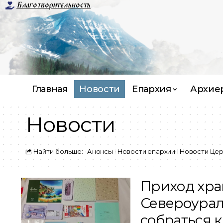
Благотворительность
Главная
Новости
Епархия
Архие
Новости
Найти больше:
Анонсы
Новости епархии
Новости Цер
Приход хра
Североурал
собраться 