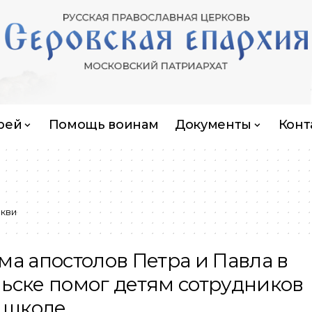
рей
Помощь воинам
Документы
Конт
кви
ма апостолов Петра и Павла в
ьске помог детям сотрудников
к школе