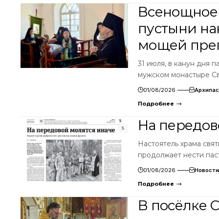
Всенощное 
пустыни на
мощей преп
31 июля, в канун дня
мужском монастыре С
01/08/2026
Архипас
Подробнее
На передов
Настоятель храма свя
продолжает нести па
01/08/2026
Новости
Подробнее
В посёлке 