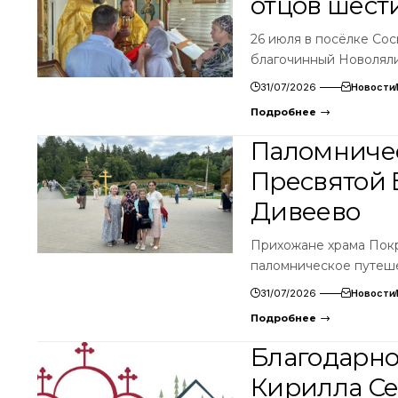
отцов шест
26 июля в посёлке Со
благочинный Новолял
31/07/2026
Новости
Подробнее
Паломничес
Пресвятой 
Дивеево
Прихожане храма Пок
паломническое путеше
31/07/2026
Новости
Подробнее
Благодарно
Кирилла Се