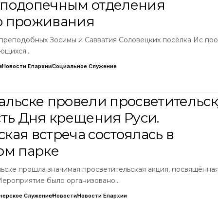
 подопечным отделения
о проживания
 преподобных Зосимы и Савватия Соловецких посёлка Ис пр
ающихся…
и
Новости Епархии
Социальное Служение
альске провели просветительс
сть Дня крещения Руси.
кая встреча состоялась в
ом парке
льске прошла значимая просветительская акция, посвящённа
Мероприятие было организовано…
нерское Служение
Новости
Новости Епархии