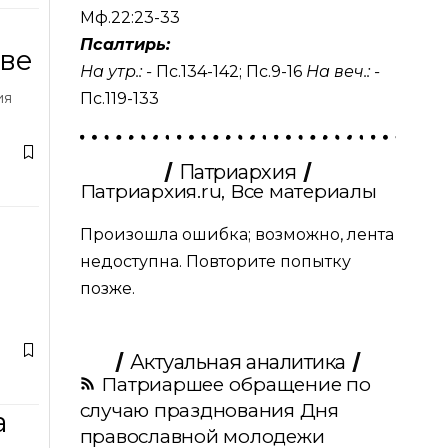
Мф.22:23-33
Псалтирь:
ове
На утр.: -
Пс.134-142
;
Пс.9-16
На веч.: -
Пс.119-133
ия
Патриархия
Патриархия.ru, Все материалы
и
Произошла ошибка; возможно, лента
недоступна. Повторите попытку
позже.
Актуальная аналитика
Патриаршее обращение по
случаю празднования Дня
а
православной молодежи