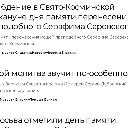
бдение в Свято‑Косминской
кануне дня памяти перенесени
одобного Серафима Саровског
 памяти перенесения мощей преподобного Серафима Саровско
вято‑Косминская…
тырское Служение
Новости
Новости Епархии
ой молитва звучит по-особенн
тых Зосимы и Савватия поселка Ис иерей Сергий Дубровский
стырское служение…
Новости Епархии
Помощь Воинам
Сосьва отметили день памяти