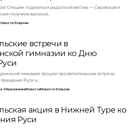
тры! Спешим поделиться радостной вестью — Серовская и
рхия получила высокую…
Новости Епархии
льские встречи в
нской гимназии ко Дню
Руси
туринской гимназии прошли просветительские встречи,
 Крещения Руси и…
е Образование
Новости
Новости Епархии
льская акция в Нижней Туре ко
ния Руси