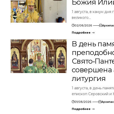
Божия Илии
1 августа, в канун дня
великого…
02/08/2026
Архипа
Подробнее
В день пам
преподобно
Свято‑Пант
совершена 
литургия
1 августа, в день па
епископ Серовский и
01/08/2026
Архипас
Подробнее