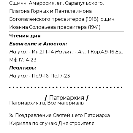
Сщмчч. Амвросия, еп. Сарапульского,
Платона Горных и Пантелеимона
Богоявленского пресвитеров (1918); сщмч.
Иоанна Соловьева пресвитера (1941).
Чтения дня
Евангелие и Апостол:
На утр.: -
Ин.21:1-14
На лит.: -
Ап.:
1 Кор.4:9-16
Ев.:
Мф.17:14-23
Псалтирь:
На утр.: -
Пс.9-16
;
Пс.17-23
Патриархия
Патриархия.ru, Все материалы
Поздравление Святейшего Патриарха
Кирилла по случаю Дня строителя