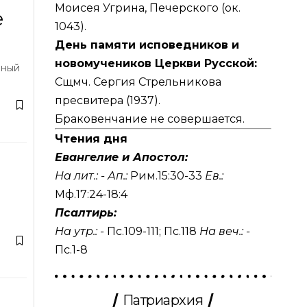
Моисея Угрина, Печерского (ок.
е
1043).
День памяти исповедников и
новомучеников Церкви Русской:
нный
Сщмч. Сергия Стрельникова
пресвитера (1937).
Браковенчание не совершается.
Чтения дня
Евангелие и Апостол:
На лит.: -
Ап.:
Рим.15:30-33
Ев.:
Мф.17:24-18:4
Псалтирь:
На утр.: -
Пс.109-111
;
Пс.118
На веч.: -
Пс.1-8
Патриархия