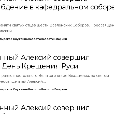
бдение в кафедральном собор
 Памяти святых отцев шести Вселенских Соборов, Преосвяще
овский…
тырское Служение
Новости
Новости Епархии
нный Алексий совершил
 День Крещения Руси
и равноапостольного Великого князя Владимира, во святом
реосвященный Алексий,…
тырское Служение
Новости
Новости Епархии
нный Алексий совершил