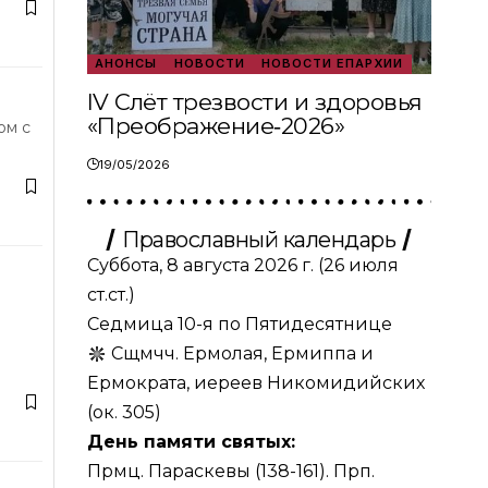
АНОНСЫ
НОВОСТИ
НОВОСТИ ЕПАРХИИ
IV Слёт трезвости и здоровья
«Преображение‑2026»
ом с
19/05/2026
Православный календарь
Суббота, 8 августа 2026 г.
(26 июля
ст.ст.)
Седмица 10-я по Пятидесятнице
Сщмчч. Ермолая, Ермиппа и
Ермократа, иереев Никомидийских
(ок. 305)
День памяти святых:
Прмц. Параскевы (138-161). Прп.