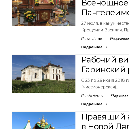
Всенощное 
Пантелеим
27 июля, в канун чест
Крещении Василия, П
27/07/2018
Архипас
Подробнее
Рабочий ви
Гаринский 
С 23 по 26 июня 2018
(миссионерская)…
26/07/2018
Архипас
Подробнее
Правящий 
в Новой Ля