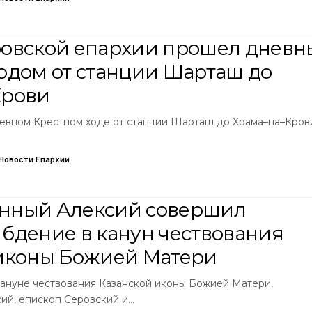
ровской епархии прошел днев
одом от станции Шарташ до
Крови
дневном Крестном ходе от станции Шарташ до Храма–на–Кров
Новости Епархии
нный Алексий совершил
бдение в канун чествования
иконы Божией Матери
акануне чествования Казанской иконы Божией Матери,
ий, епископ Серовский и…