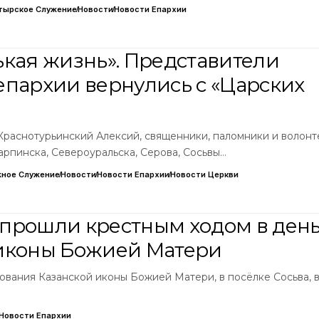
тырское Служение
Новости
Новости Епархии
ькая жизнь». Представители
епархии вернулись с «Царских
Краснотурьинский Алексий, священники, паломники и волон
арпинска, Североуральска, Серова, Сосьвы…
ное Служение
Новости
Новости Епархии
Новости Церкви
прошли крестным ходом в ден
иконы Божией Матери
нования Казанской иконы Божией Матери, в посёлке Сосьва, 
Новости Епархии