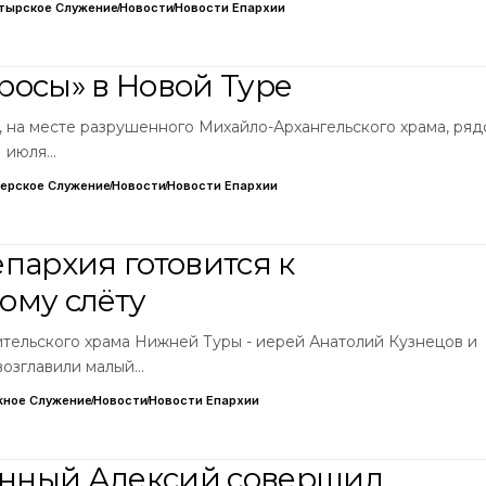
тырское Служение
Новости
Новости Епархии
росы» в Новой Туре
, на месте разрушенного Михайло-Архангельского храма, ряд
1 июля…
ерское Служение
Новости
Новости Епархии
епархия готовится к
ому слёту
тельского храма Нижней Туры - иерей Анатолий Кузнецов и
возглавили малый…
ное Служение
Новости
Новости Епархии
нный Алексий совершил