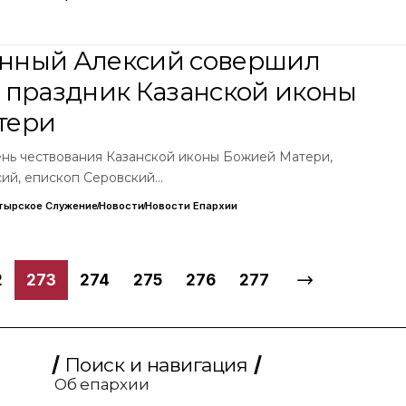
нный Алексий совершил
 праздник Казанской иконы
тери
день чествования Казанской иконы Божией Матери,
ий, епископ Серовский…
тырское Служение
Новости
Новости Епархии
2
273
274
275
276
277
Поиск и навигация
Об епархии