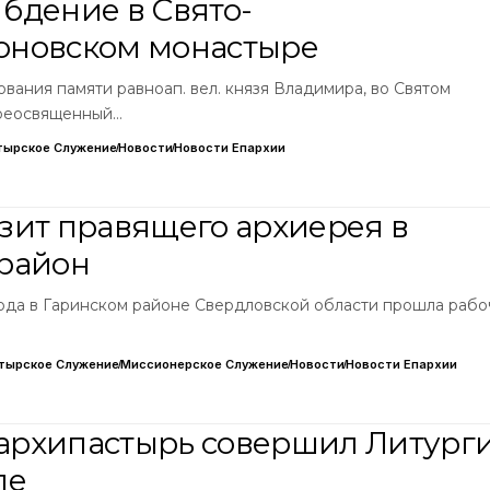
бдение в Свято-
оновском монастыре
вования памяти равноап. вел. князя Владимира, во Святом
реосвященный…
тырское Служение
Новости
Новости Епархии
зит правящего архиерея в
район
 года в Гаринском районе Свердловской области прошла рабо
тырское Служение
Миссионерское Служение
Новости
Новости Епархии
архипастырь совершил Литург
ле