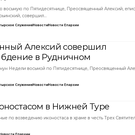
лю восьмую по Пятидесятнице, Преосвященный Алексий, епи
рьинский, совершил…
тырское Служение
Новости
Новости Епархии
нный Алексий совершил
 бдение в Рудничном
 канун Недели восьмой по Пятидесятнице, Преосвященный Але
тырское Служение
Новости
Новости Епархии
коностасом в Нижней Туре
ые по возведению иконостаса в храме в честь Трех Святите
Новости Епархии