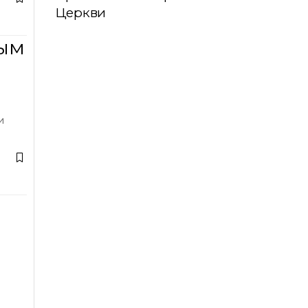
Церкви
ным
и