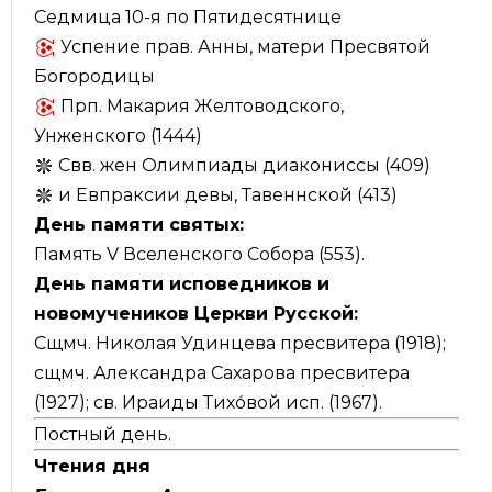
Седмица 10-я по Пятидесятнице
Успение прав. Анны, матери Пресвятой
Богородицы
Прп. Макария Желтоводского,
Унженского (1444)
Свв. жен Олимпиады диакониссы (409)
и Евпраксии девы, Тавеннской (413)
День памяти святых:
Память V Вселенского Собора (553).
День памяти исповедников и
новомучеников Церкви Русской:
Сщмч. Николая Удинцева пресвитера (1918);
сщмч. Александра Сахарова пресвитера
(1927); св. Ираиды Тихо́вой исп. (1967).
Постный день.
Чтения дня