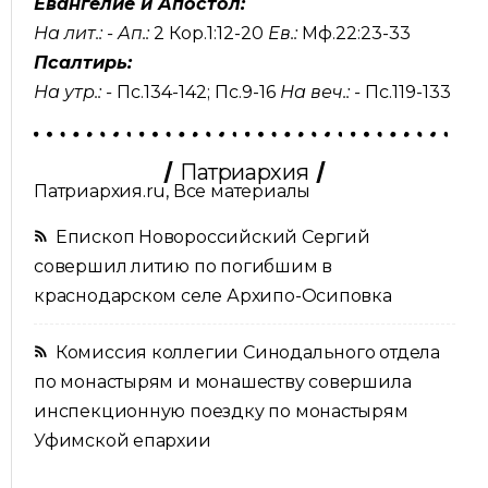
Евангелие и Апостол:
На лит.: -
Ап.:
2 Кор.1:12-20
Ев.:
Мф.22:23-33
Псалтирь:
На утр.: -
Пс.134-142
;
Пс.9-16
На веч.: -
Пс.119-133
Патриархия
Патриархия.ru, Все материалы
Епископ Новороссийский Сергий
совершил литию по погибшим в
краснодарском селе Архипо-Осиповка
Комиссия коллегии Синодального отдела
по монастырям и монашеству совершила
инспекционную поездку по монастырям
Уфимской епархии