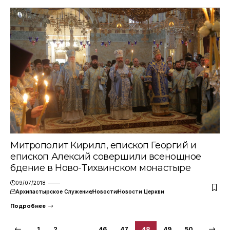
Митрополит Кирилл, епископ Георгий и
епископ Алексий совершили всенощное
бдение в Ново-Тихвинском монастыре
09/07/2018
Архипастырское Служение
Новости
Новости Церкви
Подробнее
1
2
…
46
47
48
49
50