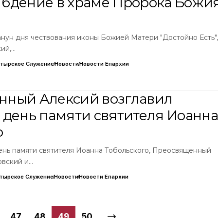
бдение в храме Пророка Божи
канун дня чествования иконы Божией Матери "Достойно Есть",
ий,…
тырское Служение
Новости
Новости Епархии
нный Алексий возглавил
 день памяти святителя Иоанна
о
день памяти святителя Иоанна Тобольского, Преосвященный
овский и…
тырское Служение
Новости
Новости Епархии
47
48
49
50