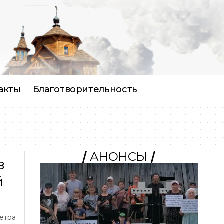
акты
Благотворительность
АНОНСЫ
в
й
Петра