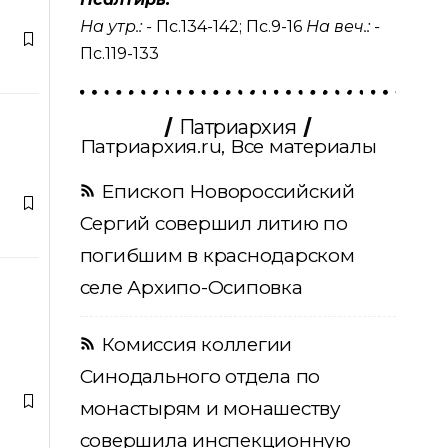
На утр.: -
Пс.134-142
;
Пс.9-16
На веч.: -
Пс.119-133
Патриархия
Патриархия.ru, Все материалы
Епископ Новороссийский
Сергий совершил литию по
погибшим в краснодарском
селе Архипо-Осиповка
Комиссия коллегии
Синодального отдела по
монастырям и монашеству
совершила инспекционную