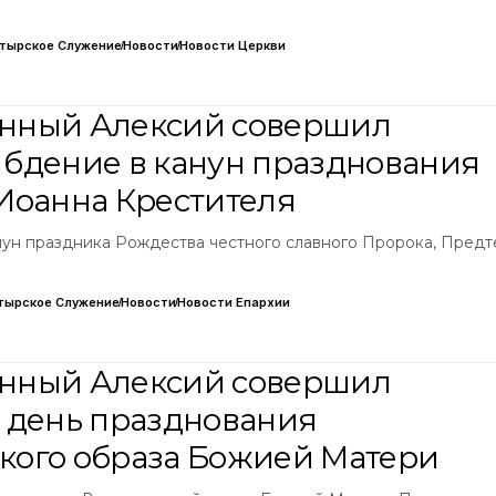
тырское Служение
Новости
Новости Церкви
нный Алексий совершил
бдение в канун празднования
Иоанна Крестителя
анун праздника Рождества честного славного Пророка, Предт
тырское Служение
Новости
Новости Епархии
нный Алексий совершил
 день празднования
ого образа Божией Матери