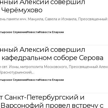
нный Алексий совершил
 Черёмухово
день памяти мчч. Мануила, Савела и Исмаила, Преосвященный
тырское Служение
Новости
Новости Епархии
нный Алексий совершил
 кафедральном соборе Серова
и свт. Ионы, митрополита Московского, Преосвященный Алек
Краснотурьинский,…
тырское Служение
Новости
Новости Епархии
 Санкт-Петербургский и
Варсонофий провел встречу с