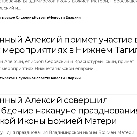
чествования Владимирской иконы Божией Матери, Преосвящ
овский и…
тырское Служение
Новости
Новости Епархии
ный Алексий примет участие 
 мероприятиях в Нижнем Таги
 Алексий, епископ Серовский и Краснотурьинский, примет
х мероприятиях Нижнетагильской епархии,…
тырское Служение
Новости
Новости Епархии
нный Алексий совершил
бдение накануне праздновани
кой Иконы Божией Матери
канун дня празднования Владимирской иконы Божией Матери