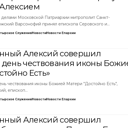
 Алексием
 делами Московской Патриархии митрополит Санкт-
ожский Варсонофий принял епископа Серовского и…
тырское Служение
Новости
Новости Епархии
нный Алексий совершил
 день чествования иконы Божи
стойно Есть»
день чествования иконы Божией Матери "Достойно Есть",
ий, епископ…
тырское Служение
Новости
Новости Епархии
нный Алексий совершил