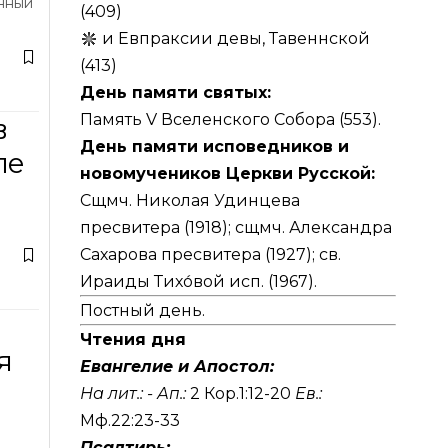
енный
(409)
и Евпраксии девы, Тавеннской
(413)
День памяти святых:
Память V Вселенского Собора (553).
в
День памяти исповедников и
ле
новомучеников Церкви Русской:
Сщмч. Николая Удинцева
пресвитера (1918); сщмч. Александра
Сахарова пресвитера (1927); св.
Ираиды Тихо́вой исп. (1967).
Постный день.
Чтения дня
я
Евангелие и Апостол:
На лит.: -
Ап.:
2 Кор.1:12-20
Ев.:
Мф.22:23-33
Псалтирь: