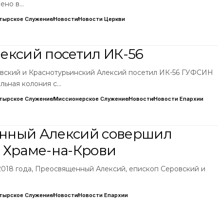
лено в…
тырское Служение
Новости
Новости Церкви
ексий посетил ИК-56
вский и Краснотурьинский Алексий посетил ИК-56 ГУФСИН
льная колония с…
тырское Служение
Миссионерское Служение
Новости
Новости Епархии
нный Алексий совершил
 Храме-на-Крови
 2018 года, Преосвященный Алексий, епископ Серовский и
тырское Служение
Новости
Новости Епархии