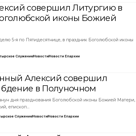
ексий совершил Литургию в
Боголюбской иконы Божией
еделю 5-я по Пятидесятнице, в праздник Боголюбской иконы
тырское Служение
Новости
Новости Епархии
нный Алексий совершил
 бдение в Полуночном
 канун дня празднования Боголюбской иконы Божией Матери,
ий, епископ…
тырское Служение
Новости
Новости Епархии