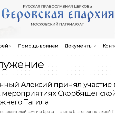
рей
Помощь воинам
Документы
Конт
лужение
ный Алексий принял участие 
 мероприятиях Скорбященско
жнего Тагила
 покровителей семьи и брака — святых благоверных князей 