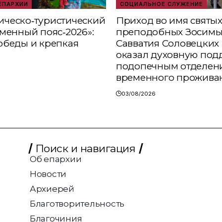
ЕПАРХИИ
СОЦИАЛЬНОЕ СЛУЖЕНИЕ
ческо‑туристический
Приход во имя святы
аменный пояс‑2026»:
преподобных Зосимы
обеды и крепкая
Савватия Соловецких 
оказал духовную под
подопечным отделен
временного прожива
03/08/2026
Поиск и навигация
Об епархии
Новости
Архиерей
Благотворительность
Благочиния