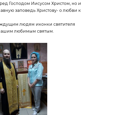
пред Господом Иисусом Христом, но и
лавную заповедь Христову- о любви к
раждущим людям иконки святителя
 нашим любимым святым.