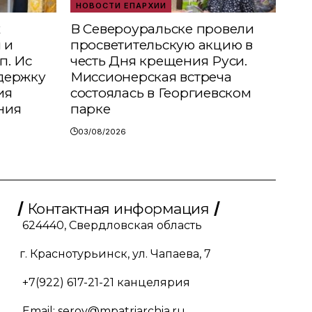
НОВОСТИ ЕПАРХИИ
х
В Североуральске провели
 и
просветительскую акцию в
п. Ис
честь Дня крещения Руси.
держку
Миссионерская встреча
ия
состоялась в Георгиевском
ния
парке
03/08/2026
Контактная информация
624440, Свердловская область
г. Краснотурьинск, ул. Чапаева, 7
+7(922) 617-21-21
канцелярия
Email:
serov@mpatriarchia.ru