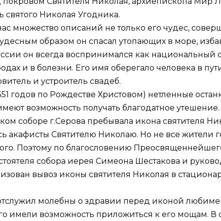
д покровом Святителя Николая, архиепископа Мир Л
 святого Николая Угодника.
ас множество описаний не только его чудес, совер
удесным образом он спасал утопающих в море, изба
сии он всегда воспринимался как национальный св
ах и в болезни. Его имя оберегало человека в пути
овитель и устроитель свадеб.
51 годов по Рождестве Христовом) нетленные остан
имеют возможность получать благодатное утешение.
ском соборе г.Серова пребывала икона святителя Ни
ь акафисты Святителю Николаю. Но не все жители 
ого. Поэтому по благословению Преосвященнейшег
астоятеля собора иерея Симеона Шестакова и руков
низован вывоз иконы святителя Николая в стациона
 отслужил молебны о здравии перед иконой любимей
о имели возможность приложиться к его мощам. В