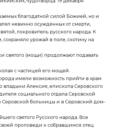
икийских, чудотворца. 19 декабря
шаемых благодатной силой Божией, но и
влял невинно осуждённых от смерти,
ятой, покровитель русского народа. К
, сохраняло урожай в поле, скотину на
ки святого (мощи) продолжают подавать
колая с частицей его мощей.
города имели возможность прийти в храм
о владыки Алексия, епископа Серовского
одителя социального отдела Серовской
р Серовской больницы и в Серовский дом-
шего святого Русского народа. Все
 своей проповеди к собравшимся отец