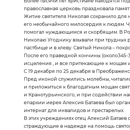
Более тысячи лет христиане находятся по
православная церковь праздновала память
Житие святителя Николая сохранило для н
его необычайного милосердия к людям. Ч
помогал нуждающимся и скорбящим. В Рос
Николаю Угоднику взывали при трудных род
пастбище и в хлеву. Святый Никола – покр
После его праведной кончины (около345-3
исцеления , и все притекающие к мощам 
С 19 декабря по 25 декабря в Преображен
Пред иконой служились молебны, читалис
и приложиться к благодатным мощам свят
и Кранотурьинского, и при содействии н
епархии иерея Алексия Батаева был орга
интернат для инвалидов и престарелых.
В этих учреждениях отец Алексий Батаев
страждующие в надежде на помощь святог