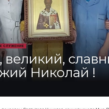
Е СЛУЖЕНИЕ
 великий, славн
жий Николай !