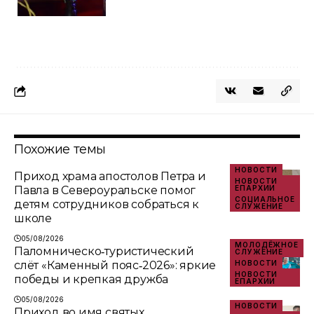
Похожие темы
НОВОСТИ
Приход храма апостолов Петра и
НОВОСТИ
Павла в Североуральске помог
ЕПАРХИИ
СОЦИАЛЬНОЕ
детям сотрудников собраться к
СЛУЖЕНИЕ
школе
05/08/2026
МОЛОДЁЖНОЕ
Паломническо‑туристический
СЛУЖЕНИЕ
слёт «Каменный пояс‑2026»: яркие
НОВОСТИ
НОВОСТИ
победы и крепкая дружба
ЕПАРХИИ
05/08/2026
НОВОСТИ
Приход во имя святых