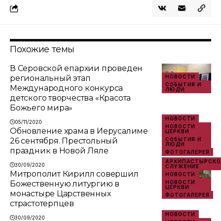
Похожие темы
В Серовской епархии проведен
региональный этап
НОВОСТИ
СОБЫТИЯ И
Международного конкурса
ЛЮДИ
детского творчества «Красота
Божьего мира»
НОВОСТИ
05/11/2020
НОВОСТИ
Обновление храма в Иерусалиме
ЦЕРКВИ
26 сентября. Престольный
СОБЫТИЯ И
ЛЮДИ
праздник в Новой Ляле
ФОТОГАЛЕРЕЯ
АРХИПАСТЫРСКО
30/09/2020
СЛУЖЕНИЕ
Митрополит Кирилл совершил
НОВОСТИ
Божественную литургию в
НОВОСТИ
ЦЕРКВИ
монастыре Царственных
ФОТОГАЛЕРЕЯ
страстотерпцев
НОВОСТИ
30/09/2020