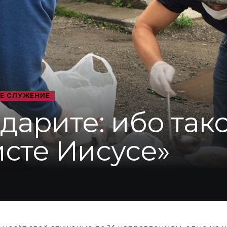
Е СЛУЖЕНИЕ
дарите: ибо тако
сте Иисусе»