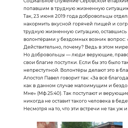
Социальное служение Серовской епархии 
попавшим в трудную жизненную ситуацию
Так, 23 июня 2019 года добровольцы отд
накормить вкусной горячей пищей и согре
трудную жизненную ситуацию, оставшись б
волонтёрами у бездомных возник вопрос: 
Действительно, почему? Ведь в этом мире
Но добровольцы — люди верующие, правосл
свои благие поступки. Если бы это было та
непреступной. Волонтёры делают это в бла
Апостол Павел говорит так: «За всё благода
как в данном случае малоимущим и бездомн
Мне» (
Мф.25:40
). Так поступают и верующ
никогда не оставит такого человека в беде
Несмотря на то, что эти встречи не так уж 