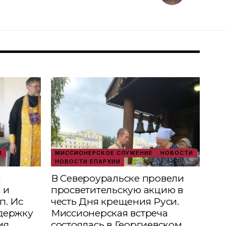
И
МИССИОНЕРСКОЕ СЛУЖЕНИЕ
НОВОСТИ
НОВОСТИ ЕПАРХИИ
х
В Североуральске провели
 и
просветительскую акцию в
п. Ис
честь Дня крещения Руси.
держку
Миссионерская встреча
ия
состоялась в Георгиевском