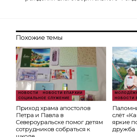
Похожие темы
НОВОСТИ
НОВОСТИ ЕПАРХИИ
МОЛОДЁЖН
СОЦИАЛЬНОЕ СЛУЖЕНИЕ
НОВОСТИ 
Приход храма апостолов
Паломни
Петра и Павла в
слёт «К
Североуральске помог детям
яркие п
сотрудников собраться к
дружба
школе