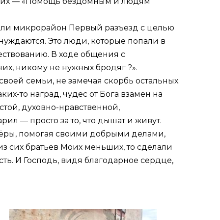
 них — «Помощь бездомным и людям
тили микрорайон Первый разъезд с целью
нуждаются. Это люди, которые попали в
ествованию. В ходе общения с
их, никому не нужных бродяг ?».
воей семьи, не замечая скорбь остальных.
х-то наград, чудес от Бога взамен на
истой, духовно-нравственной,
ил — просто за то, что дышат и живут.
тёры, помогая своими добрыми делами,
из сих братьев Моих меньших, то сделали
ть. И Господь, видя благодарное сердце,