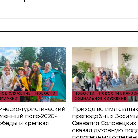
ОЕ СЛУЖЕНИЕ
НОВОСТИ
НОВОСТИ
НОВОСТИ ЕПАРХИ
ЕПАРХИИ
СОЦИАЛЬНОЕ СЛУЖЕНИЕ
ческо‑туристический
Приход во имя святы
аменный пояс‑2026»:
преподобных Зосимы
обеды и крепкая
Савватия Соловецких 
оказал духовную под
подопечным отделен