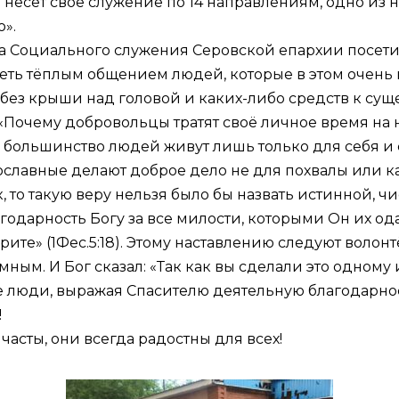
несёт своё служение по 14 направлениям, одно из
».
ела Социального служения Серовской епархии посе
ть тёплым общением людей, которые в этом очень 
ез крыши над головой и каких-либо средств к сущ
«Почему добровольцы тратят своё личное время на н
 большинство людей живут лишь только для себя и с
авные делают доброе дело не для похвалы или каки
к, то такую веру нельзя было бы назвать истинной, ч
годарность Богу за все милости, которыми Он их одар
рите» (
1Фес.5:18
). Этому наставлению следуют волон
ым. И Бог сказал: «Так как вы сделали это одному 
ие люди, выражая Спасителю деятельную благодарнос
!
и часты, они всегда радостны для всех!