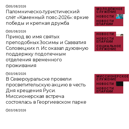
05/08/2026
МОЛОДЁЖНОЕ
Паломническо‑туристический
СЛУЖЕНИЕ
слёт «Каменный пояс‑2026»: яркие
НОВОСТИ
НОВОСТИ
победы и крепкая дружба
ЕПАРХИИ
05/08/2026
НОВОСТИ
Приход во имя святых
НОВОСТИ
преподобных Зосимы и Савватия
ЕПАРХИИ
СОЦИАЛЬНОЕ
Соловецких п. Ис оказал духовную
СЛУЖЕНИЕ
поддержку подопечным
отделения временного
проживания
03/08/2026
МИССИОНЕРСКОЕ
В Североуральске провели
СЛУЖЕНИЕ
просветительскую акцию в честь
НОВОСТИ
НОВОСТИ
Дня крещения Руси.
ЕПАРХИИ
Миссионерская встреча
состоялась в Георгиевском парке
03/08/2026