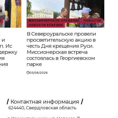
И
МИССИОНЕРСКОЕ СЛУЖЕНИЕ
НОВОСТИ
НОВОСТИ ЕПАРХИИ
х
В Североуральске провели
 и
просветительскую акцию в
п. Ис
честь Дня крещения Руси.
держку
Миссионерская встреча
ия
состоялась в Георгиевском
ния
парке
03/08/2026
Контактная информация
624440, Свердловская область