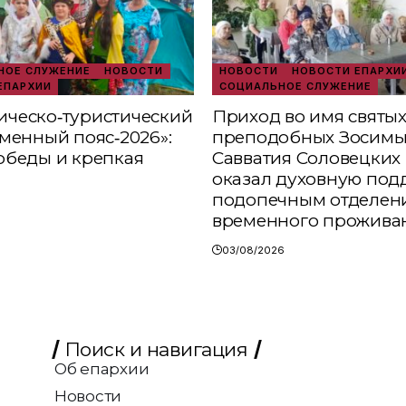
ОЕ СЛУЖЕНИЕ
НОВОСТИ
НОВОСТИ
НОВОСТИ ЕПАРХИ
ЕПАРХИИ
СОЦИАЛЬНОЕ СЛУЖЕНИЕ
ческо‑туристический
Приход во имя святы
аменный пояс‑2026»:
преподобных Зосимы
обеды и крепкая
Савватия Соловецких 
оказал духовную под
подопечным отделен
временного прожива
03/08/2026
Поиск и навигация
Об епархии
Новости