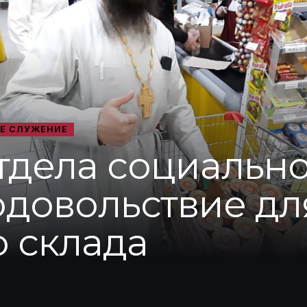
Е СЛУЖЕНИЕ
тдела социально
одовольствие дл
о склада