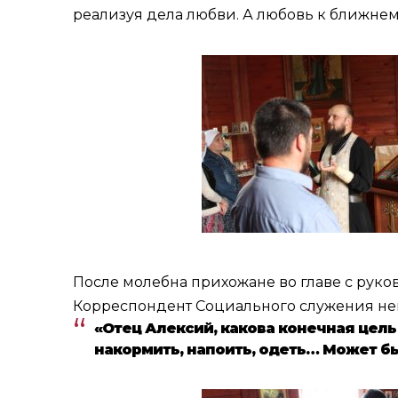
реализуя дела любви. А любовь к ближнем
После молебна прихожане во главе с рук
Корреспондент Социального служения нем
«Отец Алексий, какова конечная цель
накормить, напоить, одеть… Может бы