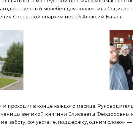
всех святых в земле Русской просиявших в часовне 
лагодарственный молебен для коллектива Социальн
ения Серовской епархии иерей Алексий Батаев.
и проходит в конце каждого месяца. Руководитель
ченицы великой княгини Елисаветы Феодоровны и 
е, заботу, сочувствие, поддержку, одним словом — 