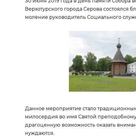
30 июня 2019 года в день памяти Собора 
Верхотурского города Серова состоялся б
моление руководитель Социального служ
Данное мероприятие стало традиционным 
милосердия во имя Святой преподобному
драгоценную возможность оказать внимани
нуждаются.