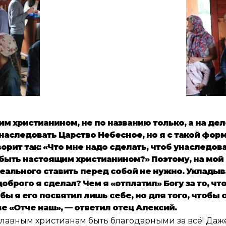
 христианином, не по названию только, а на деле.
наследовать Царство Небесное, но я с такой форм
орит так: «Что мне надо сделать, чтоб унаследов
 быть настоящим христианином?» Поэтому, на мой 
еального ставить перед собой не нужно. Укладыва
доброго я сделал? Чем я «отплатил» Богу за то, ч
тобы я его посвятил лишь себе, но для того, что
ве «Отче наш», — ответил отец Алексий.
авным христианам быть благодарными за всё! Даже т