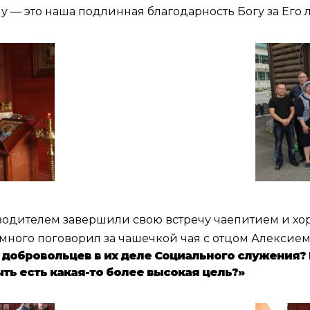
у — это наша подлинная благодарность Богу за Его 
оводителем завершили свою встречу чаепитием и х
ного поговорил за чашечкой чая с отцом Алексием
 добровольцев в их деле Социального служения? В
ть есть какая-то более высокая цель?»