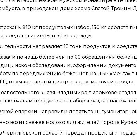
стили в Георгиевском мужском монастыре в Гетшен
амбурга, в приходском доме храма Святой Троицы 
рахань 810 кг продуктовых набор, 150 кг средств ги
 кг средств гигиены и 50 кг одежды.
ительности направляет 18 тонн продуктов и средств
казали помощь более чем по 60 обращениям беженце
 медицинском обследовании, оформлении документ
боту по передвижению беженцев из ПВР «Мечта» в 
Ц, в гуманитарный центр и в другие точки города.
оапостольного князя Владимира в Харькове раздал
арьковчанам продуктовые наборы раздал настоятел
вской епархии направили девять тонн гуманитарно
но возит свежее молоко для жителей города Рубеж
в Черниговской области
передал
продукты и подар