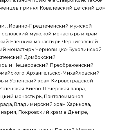
епархиальном приюте в Ставрополе. Также
еженцев принял Ковалевский детский дом
и, , Иоанно-Предтеченский мужской
гословский мужской монастырь и храм
ский Елецкий монастырь
Черниговской
кий монастырь
Черновицко-Буковинской
Успенский Домбокский
тырь и Нещеровский Преображенский
вомайского, Архангельско-Михайловский
рь и Успенский храм
Кировоградской
Успенская Киево-Печерская лавра
,
ецкий монастырь, Пантелеимонов
града, Владимирский храм Харькова,
инария, Покровский храм в Днепре,