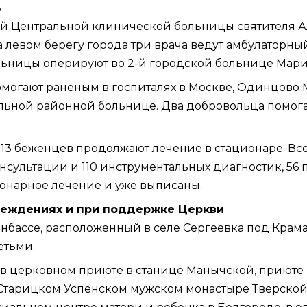
ь
ой
Центральной клинической больницы святителя А
левом берегу города три врача ведут амбулаторный
льницы оперируют во 2-й городской больнице Мари
могают раненым в госпиталях в Москве, Одинцово М
альной районной больнице. Два добровольца помог
 13 беженцев продолжают лечение в стационаре. Все
онсультации и 110 инструментальных диагностик, 5
ионарное лечение и уже выписаны.
реждениях и при поддержке Церкви
бассе, расположенный в селе Сергеевка под Крама
етьми.
 в церковном
приюте
в станице Манычской,
приюте
 Старицком Успенском мужском монастыре
Тверской