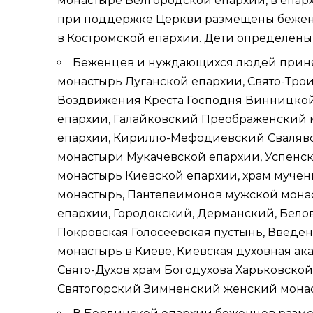
монастыре
Белгородской епархии
, в епа
при поддержке Церкви размещены беже
в
Костромской епархии
. Дети определены
Беженцев и нуждающихся людей при
монастырь Луганской епархии, Свято-Тр
Воздвижения Креста Господня
Винницкой
епархии
, Галайковский Преображенский
епархии
, Кирилло-Мефодиевский Сваляв
монастыри
Мукачевской епархии
,
Успенск
монастырь
Киевской епархии
, храм муче
монастырь, Пантелеимонов мужской мон
епархии
, Городокский, Дерманский, Бел
Покровская Голосеевская пустынь, Введ
монастырь в Киеве,
Киевская духовная ак
Свято-Духов храм Богодухова Харьковско
Святогорский Зимненский женский мона