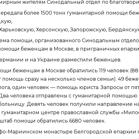
ирным жителям Синодальный отдел по благотворите
 передала более 1500 тонн гуманитарной помощи 
цкую
,
Харьковскую
,
Херсонскую
,
Запорожскую
,
Бердянску
иема помощи
, организованного Cинодальным отдело
помощи беженцам в Москве, в приграничных епархи
Германии и на Украине разместили беженцев.
мощи беженцам
в Москве обратились 119 человек (8
 помощь сразу на несколько членов семьи). 49 беж
ога, один человек — помощь юриста. Запросы от пя
Два человека отправлены с гуманитарной помощью 
больницу. Девять человек получили направление н
В гуманитарном центре православной службы «Мил
в штаб помощи обратились 6680 человек.
арфо-Мариинском монастыре
Белгородской епархии