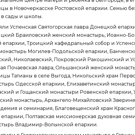
рхиальном центре матери и ребенка в Белгороде, в 
нцы в
Новочеркасске
Ростовской епархии. Семью б
 в сады и школы.
няли
Успенская Святогорская лавра
Донецкой епархи
оицкий Браиловский женский монастырь, Иоанно-Бо
 епархии
, Троицкий кафедральный собор и Успен
 монастырь
Могилев-Подольской епархии
, Банченс
ский, Николаевский, Покровский Ракошинский и 
ая Почаевская лавра
, Ольшанский женский монас
ницы Татианы в селе Выгода, Никольский храм Пер
астырь
Одесской епархии
, Елизаветинский монасты
овский и Гощанский монастыри
Ровенской епархии
,
енский монастырь, Архангело-Михайловский Зверин
адемия и семинария
, Благовещенский храм Красно
й епархии, Полтавская миссионерская духовная сем
стырь
Владимир-Волынской епархии
.