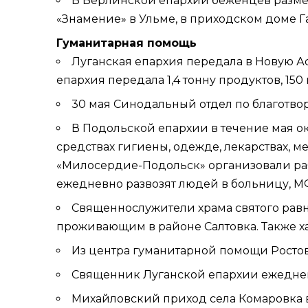
В
Берлинской епархии
беженцев разме
«Знамение» в Ульме, в приходском доме Г
Гуманитарная помощь
Луганская епархия передала в Новую Аст
епархия передала 1,4 тонну продуктов, 150
30 мая Синодальный отдел по благотвор
В
Подольской епархии
в течение мая о
средствах гигиены, одежде, лекарствах,
«Милосердие-Подольск» организовали ра
ежедневно развозят людей в больницу, МФ
Священнослужители храма святого равн
проживающим в районе Салтовка. Также х
Из центра гуманитарной помощи Росто
Священник Луганской епархии ежеднев
Михайловский приход села Комаровка 