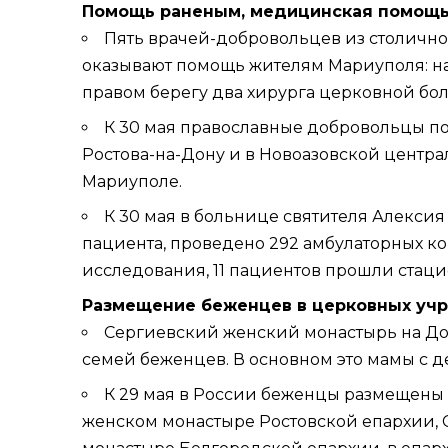
Помощь раненым, медицинская помощ
Пять врачей-добровольцев из столичн
оказывают помощь жителям Мариуполя: на 
правом берегу два хирурга церковной бо
К 30 мая православные добровольцы по
Ростова-на-Дону и в Новоазовской центр
Мариуполе.
К 30 мая в больнице святителя Алексия
пациента, проведено 292 амбулаторных к
исследования, 11 пациентов прошли стац
Размещение беженцев в церковных уч
Сергиевский женский монастырь на Дон
семей беженцев. В основном это мамы с д
К 29 мая в России беженцы размещены
женском монастыре
Ростовской епархии,