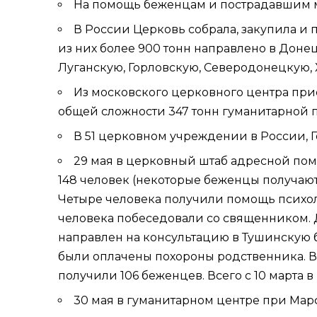
На помощь беженцам и пострадавшим м
В России Церковь собрала, закупила и
из них более 900 тонн направлено в
Доне
Луганскую,
Горловскую
,
Северодонецкую
,
Из московского
церковного центра пр
общей сложности 347 тонн гуманитарной 
В 51 церковном учреждении в России, 
29 мая в
церковный штаб адресной по
148 человек (некоторые беженцы получают
Четыре человека получили помощь психол
человека побеседовали со священником. 
направлен на консультацию в Тушинскую 
были оплачены похороны родственника. 
получили 106 беженцев. Всего с 10 марта 
30 мая в гуманитарном центре при М