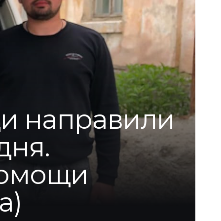
щи направили
дня.
помощи
а)