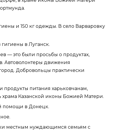
дорфе, в храме иконы Божией Матери
Дортмунда.
гиены и 150 кг одежды. В село Варваровку
 гигиены в Луганск.
в — это были просьбы о продуктах,
ов. Автоволонтеры движения
город. Добровольцы практически
и продукты питания харьковчанам,
ь храма Казанской иконы Божией Матери.
й помощи в Донецк.
ное.
ки местным нуждающимся семьям с