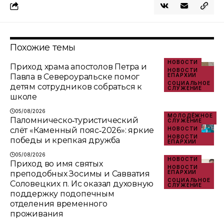
Похожие темы
НОВОСТИ
Приход храма апостолов Петра и
НОВОСТИ
Павла в Североуральске помог
ЕПАРХИИ
СОЦИАЛЬНОЕ
детям сотрудников собраться к
СЛУЖЕНИЕ
школе
05/08/2026
МОЛОДЁЖНОЕ
Паломническо‑туристический
СЛУЖЕНИЕ
слёт «Каменный пояс‑2026»: яркие
НОВОСТИ
НОВОСТИ
победы и крепкая дружба
ЕПАРХИИ
05/08/2026
НОВОСТИ
Приход во имя святых
НОВОСТИ
преподобных Зосимы и Савватия
ЕПАРХИИ
СОЦИАЛЬНОЕ
Соловецких п. Ис оказал духовную
СЛУЖЕНИЕ
поддержку подопечным
отделения временного
проживания