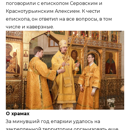
поговорили с епископом Серовским и
Краснотурьинским Алексием. К чести
епископа, он ответил на все вопросы, в том
числе и каверзные.
О храмах
За минувший год епархии удалось на
закрепленной территории организовать еще