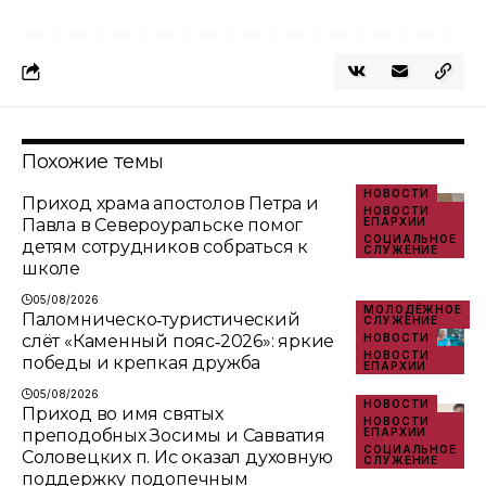
Похожие темы
НОВОСТИ
Приход храма апостолов Петра и
НОВОСТИ
Павла в Североуральске помог
ЕПАРХИИ
СОЦИАЛЬНОЕ
детям сотрудников собраться к
СЛУЖЕНИЕ
школе
05/08/2026
МОЛОДЁЖНОЕ
Паломническо‑туристический
СЛУЖЕНИЕ
слёт «Каменный пояс‑2026»: яркие
НОВОСТИ
НОВОСТИ
победы и крепкая дружба
ЕПАРХИИ
05/08/2026
НОВОСТИ
Приход во имя святых
НОВОСТИ
преподобных Зосимы и Савватия
ЕПАРХИИ
СОЦИАЛЬНОЕ
Соловецких п. Ис оказал духовную
СЛУЖЕНИЕ
поддержку подопечным