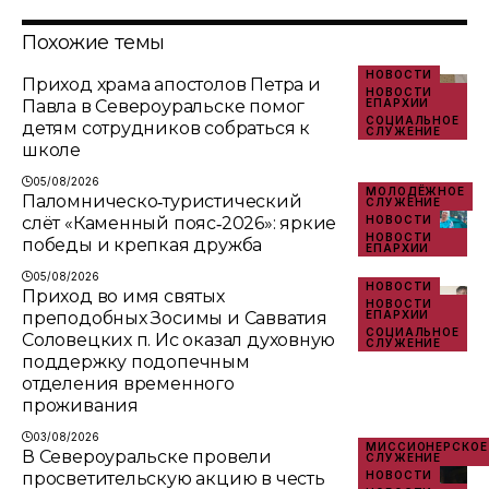
Похожие темы
НОВОСТИ
Приход храма апостолов Петра и
НОВОСТИ
Павла в Североуральске помог
ЕПАРХИИ
СОЦИАЛЬНОЕ
детям сотрудников собраться к
СЛУЖЕНИЕ
школе
05/08/2026
МОЛОДЁЖНОЕ
Паломническо‑туристический
СЛУЖЕНИЕ
слёт «Каменный пояс‑2026»: яркие
НОВОСТИ
НОВОСТИ
победы и крепкая дружба
ЕПАРХИИ
05/08/2026
НОВОСТИ
Приход во имя святых
НОВОСТИ
преподобных Зосимы и Савватия
ЕПАРХИИ
СОЦИАЛЬНОЕ
Соловецких п. Ис оказал духовную
СЛУЖЕНИЕ
поддержку подопечным
отделения временного
проживания
03/08/2026
МИССИОНЕРСКОЕ
В Североуральске провели
СЛУЖЕНИЕ
просветительскую акцию в честь
НОВОСТИ