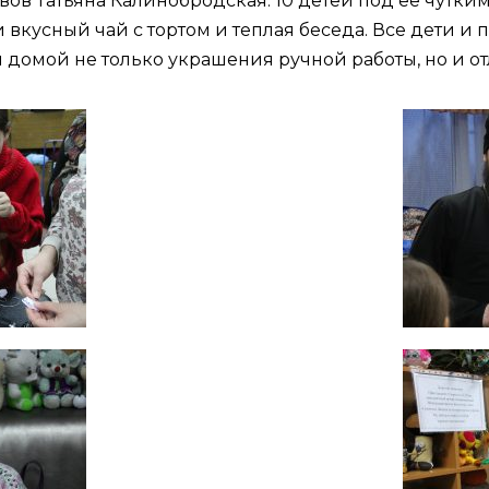
ов Татьяна Калинобродская. 10 детей под ее чутки
 вкусный чай с тортом и теплая беседа. Все дети и
домой не только украшения ручной работы, но и от