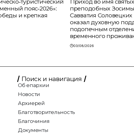
ческо‑туристический
Приход во имя святы
аменный пояс‑2026»:
преподобных Зосимы
обеды и крепкая
Савватия Соловецких 
оказал духовную под
подопечным отделен
временного прожива
03/08/2026
Поиск и навигация
Об епархии
Новости
Архиерей
Благотворительность
Благочиния
Документы