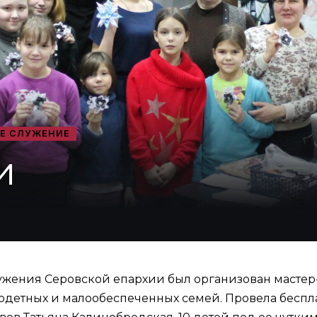
Е СЛУЖЕНИЕ
и
лужения Серовской епархии был организован масте
годетных и малообеспеченных семей. Провела беспл