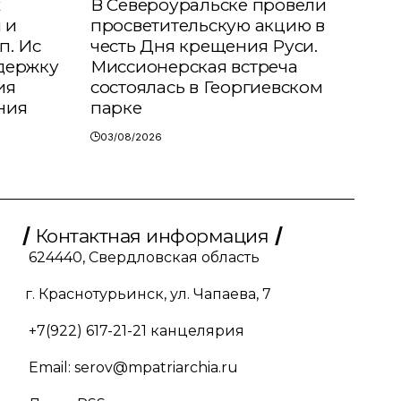
х
В Североуральске провели
 и
просветительскую акцию в
п. Ис
честь Дня крещения Руси.
держку
Миссионерская встреча
ия
состоялась в Георгиевском
ния
парке
03/08/2026
Контактная информация
624440, Свердловская область
г. Краснотурьинск, ул. Чапаева, 7
+7(922) 617-21-21
канцелярия
Email:
serov@mpatriarchia.ru