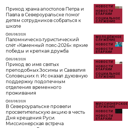
НОВОСТИ
Приход храма апостолов Петра и
НОВОСТИ
Павла в Североуральске помог
ЕПАРХИИ
СОЦИАЛЬНОЕ
детям сотрудников собраться к
СЛУЖЕНИЕ
школе
05/08/2026
МОЛОДЁЖНОЕ
Паломническо‑туристический
СЛУЖЕНИЕ
слёт «Каменный пояс‑2026»: яркие
НОВОСТИ
НОВОСТИ
победы и крепкая дружба
ЕПАРХИИ
05/08/2026
НОВОСТИ
Приход во имя святых
НОВОСТИ
преподобных Зосимы и Савватия
ЕПАРХИИ
СОЦИАЛЬНОЕ
Соловецких п. Ис оказал духовную
СЛУЖЕНИЕ
поддержку подопечным
отделения временного
проживания
03/08/2026
МИССИОНЕРСКОЕ
В Североуральске провели
СЛУЖЕНИЕ
просветительскую акцию в честь
НОВОСТИ
НОВОСТИ
Дня крещения Руси.
ЕПАРХИИ
Миссионерская встреча