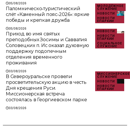
05/08/2026
МОЛОДЁЖНОЕ
Паломническо‑туристический
СЛУЖЕНИЕ
слёт «Каменный пояс‑2026»: яркие
НОВОСТИ
НОВОСТИ
победы и крепкая дружба
ЕПАРХИИ
05/08/2026
НОВОСТИ
Приход во имя святых
НОВОСТИ
преподобных Зосимы и Савватия
ЕПАРХИИ
СОЦИАЛЬНОЕ
Соловецких п. Ис оказал духовную
СЛУЖЕНИЕ
поддержку подопечным
отделения временного
проживания
03/08/2026
МИССИОНЕРСКОЕ
В Североуральске провели
СЛУЖЕНИЕ
просветительскую акцию в честь
НОВОСТИ
НОВОСТИ
Дня крещения Руси.
ЕПАРХИИ
Миссионерская встреча
состоялась в Георгиевском парке
03/08/2026