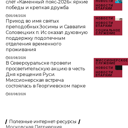
слёт «Каменный пояс‑2026»: яркие
НОВОСТИ
НОВОСТИ
победы и крепкая дружба
ЕПАРХИИ
05/08/2026
НОВОСТИ
Приход во имя святых
НОВОСТИ
преподобных Зосимы и Савватия
ЕПАРХИИ
СОЦИАЛЬНОЕ
Соловецких п. Ис оказал духовную
СЛУЖЕНИЕ
поддержку подопечным
отделения временного
проживания
03/08/2026
МИССИОНЕРСКОЕ
В Североуральске провели
СЛУЖЕНИЕ
просветительскую акцию в честь
НОВОСТИ
НОВОСТИ
Дня крещения Руси.
ЕПАРХИИ
Миссионерская встреча
состоялась в Георгиевском парке
03/08/2026
Полезные интернет-ресурсы
Московская Патриархия