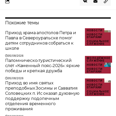
Похожие темы
НОВОСТИ
Приход храма апостолов Петра и
НОВОСТИ
Павла в Североуральске помог
ЕПАРХИИ
СОЦИАЛЬНОЕ
детям сотрудников собраться к
СЛУЖЕНИЕ
школе
05/08/2026
МОЛОДЁЖНОЕ
Паломническо‑туристический
СЛУЖЕНИЕ
слёт «Каменный пояс‑2026»: яркие
НОВОСТИ
НОВОСТИ
победы и крепкая дружба
ЕПАРХИИ
05/08/2026
НОВОСТИ
Приход во имя святых
НОВОСТИ
преподобных Зосимы и Савватия
ЕПАРХИИ
СОЦИАЛЬНОЕ
Соловецких п. Ис оказал духовную
СЛУЖЕНИЕ
поддержку подопечным
отделения временного
проживания