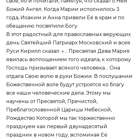
своё, но и почитали, памятуя, что сказал о Ней
Божий Ангел. Когда Марии исполнилось 3
года, Иоаким и Анна привели Её в храм и по
обещанию посвятили Богу.
В этот радостный для православных верующих
день Святейший Патриарх Московский и всея
Руси Кирилл сказал: «… Пресвятая Дева Мария
явилась воплощением того идеала, к которому
Господь призывает всякого человека… Она
отдала Свою волю в руки Божии. В послушании
Божественной воле будут устроятся ко благу
все наши человеческие дела. Этому мы
научены от Пресвятой, Пречистой,
Преблагословенной Царицы Небесной,
Рождество Которой мы так торжественно
празднуем как первый двунадесятый
праздник в новом году, вспоминая Её