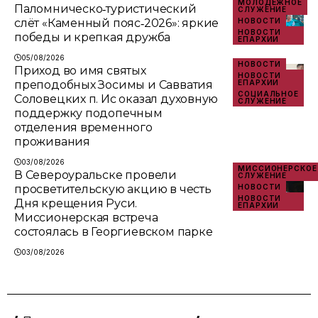
МОЛОДЁЖНОЕ
Паломническо‑туристический
СЛУЖЕНИЕ
слёт «Каменный пояс‑2026»: яркие
НОВОСТИ
НОВОСТИ
победы и крепкая дружба
ЕПАРХИИ
05/08/2026
НОВОСТИ
Приход во имя святых
НОВОСТИ
преподобных Зосимы и Савватия
ЕПАРХИИ
СОЦИАЛЬНОЕ
Соловецких п. Ис оказал духовную
СЛУЖЕНИЕ
поддержку подопечным
отделения временного
проживания
03/08/2026
МИССИОНЕРСКОЕ
В Североуральске провели
СЛУЖЕНИЕ
просветительскую акцию в честь
НОВОСТИ
НОВОСТИ
Дня крещения Руси.
ЕПАРХИИ
Миссионерская встреча
состоялась в Георгиевском парке
03/08/2026