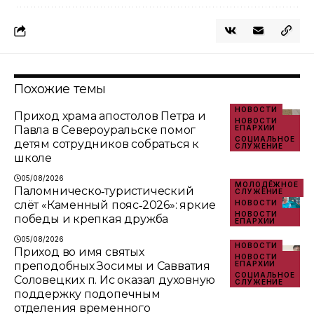
Похожие темы
НОВОСТИ
Приход храма апостолов Петра и
НОВОСТИ
Павла в Североуральске помог
ЕПАРХИИ
СОЦИАЛЬНОЕ
детям сотрудников собраться к
СЛУЖЕНИЕ
школе
05/08/2026
МОЛОДЁЖНОЕ
Паломническо‑туристический
СЛУЖЕНИЕ
слёт «Каменный пояс‑2026»: яркие
НОВОСТИ
НОВОСТИ
победы и крепкая дружба
ЕПАРХИИ
05/08/2026
НОВОСТИ
Приход во имя святых
НОВОСТИ
преподобных Зосимы и Савватия
ЕПАРХИИ
СОЦИАЛЬНОЕ
Соловецких п. Ис оказал духовную
СЛУЖЕНИЕ
поддержку подопечным
отделения временного