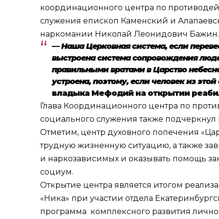
координационного центра по противодей
служения епископ Каменский и Алапаевс
наркомании Николай Леонидович Бажин.
— Наша Церковная система, если переве
выстроена система сопровождения людей
правильными вратами в Царство небесное
устроена, поэтому, если человек из это
владыка Мефодий на открытии реаби
Глава Координационного центра по проти
социального служения также подчеркнул 
Отметим, центр духовного попечения «Ц
трудную жизненную ситуацию, а также зав
и наркозависимых и оказывать помощь за
социум.
Открытие центра является итогом реали
«Ника» при участии отдела Екатеринбург
программа комплексного развития личнос