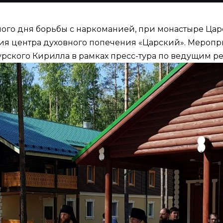
ного дня борьбы с наркоманией, при монастыре Цар
я центра духовного попечения «Царский». Меропр
урского Кирилла в рамках пресс-тура по ведущим 