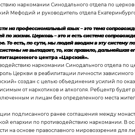
ствию наркомании Синодального отдела по церков
кий Мефодий и руководитель отдела Екатеринбург
сти на профессиональный язык – это тема сопровожд
 по жизни. Церковь – это и есть система сопровожд
. То есть, по сути, мы людей вводим в эту систему 
й системы не выпадает, то, как правило, дальнейшая 
литационного центра «Царский».
водействию наркомании Синодального отдела по ц
роль Церкви в реабилитации личности зависимого 
арский» создан с целью объединения усилий по ок
исимым от наркотиков и алкоголя. Ребцентр будет 
ключенным и лицам без определенного места жите
зации
подписанного
ранее соглашения между монас
ской епархии по противодействию наркомании. В ос
ти на основе православного мировоззрения для ли