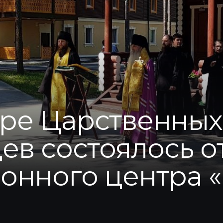
ре Царственных
ев состоялось 
онного центра 