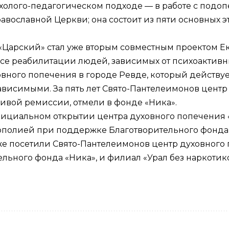
ихолого-педагогическом подходе — в работе с подо
вославной Церкви; она состоит из пяти основных 
 «Царский» стал уже вторым совместным проектом Е
осе реабилитации людей, зависимых от психоактив
ного попечения в городе Ревде, который действует 
ависимыми. За пять лет Свято-Пантелеимонов центр
йчивой ремиссии, отмели в фонде «Ника».
ициальном открытии центра духовного попечения «
ополией при поддержке Благотворительного фонда 
же посетили Свято-Пантелеимонов центр духовного 
льного фонда «Ника», и филиал «Урал без наркотик