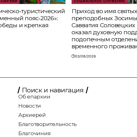
ЕПАРХИИ
СОЦИАЛЬНОЕ СЛУЖЕНИЕ
ческо‑туристический
Приход во имя святы
аменный пояс‑2026»:
преподобных Зосимы
обеды и крепкая
Савватия Соловецких 
оказал духовную под
подопечным отделен
временного прожива
03/08/2026
Поиск и навигация
Об епархии
Новости
Архиерей
Благотворительность
Благочиния