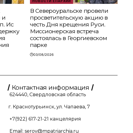
НОВОСТИ ЕПАРХИИ
х
В Североуральске провели
 и
просветительскую акцию в
п. Ис
честь Дня крещения Руси.
держку
Миссионерская встреча
ия
состоялась в Георгиевском
ния
парке
03/08/2026
Контактная информация
624440, Свердловская область
г. Краснотурьинск, ул. Чапаева, 7
+7(922) 617-21-21
канцелярия
Email:
serov@mpatriarchia.ru