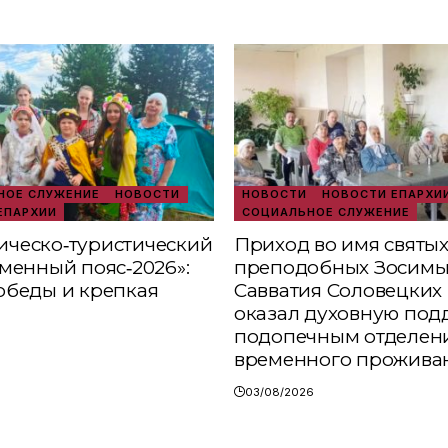
ОЕ СЛУЖЕНИЕ
НОВОСТИ
НОВОСТИ
НОВОСТИ ЕПАРХИ
ЕПАРХИИ
СОЦИАЛЬНОЕ СЛУЖЕНИЕ
ческо‑туристический
Приход во имя святы
аменный пояс‑2026»:
преподобных Зосимы
обеды и крепкая
Савватия Соловецких 
оказал духовную под
подопечным отделен
временного прожива
03/08/2026