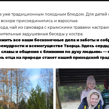
шее уже традиционным походным блюдом. Для детей
ой вскоре присоединились и взрослые.
ода, чай из самовара с крымскими травами настраив
рительные задушевные беседы у костра.
жить все наши бесконечные дела и заботы и собра
премудрости и всемогуществе Творца. Здесь серд
 славы и общения с близкими по духу людьми» —
нь отца на природе станет нашей приходской тра