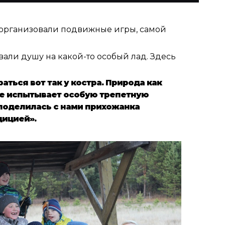
 организовали подвижные игры, самой
али душу на какой-то особый лад. Здесь
ться вот так у костра. Природа как
це испытывает особую трепетную
 поделилась с нами прихожанка
дицией».