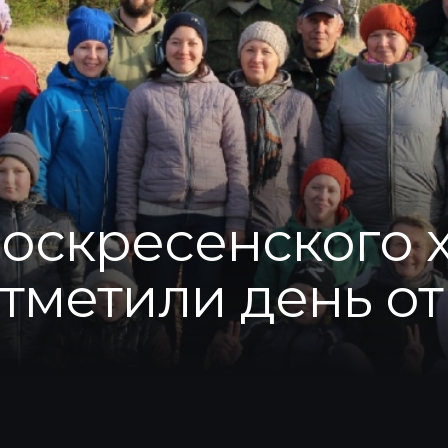
оскресенского х
тметили день о