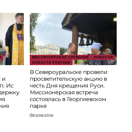
И
МИССИОНЕРСКОЕ СЛУЖЕНИЕ
НОВОСТИ
НОВОСТИ ЕПАРХИИ
х
В Североуральске провели
 и
просветительскую акцию в
п. Ис
честь Дня крещения Руси.
держку
Миссионерская встреча
ия
состоялась в Георгиевском
ния
парке
03/08/2026