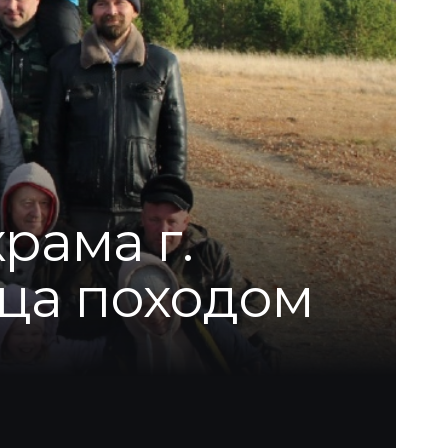
рама г.
тца походом