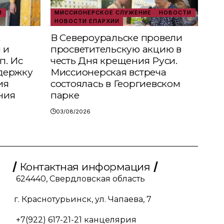
И
МИССИОНЕРСКОЕ СЛУЖЕНИЕ
НОВОСТИ
НОВОСТИ ЕПАРХИИ
х
В Североуральске провели
 и
просветительскую акцию в
п. Ис
честь Дня крещения Руси.
держку
Миссионерская встреча
ия
состоялась в Георгиевском
ния
парке
03/08/2026
Контактная информация
624440, Свердловская область
г. Краснотурьинск, ул. Чапаева, 7
+7(922) 617-21-21
канцелярия