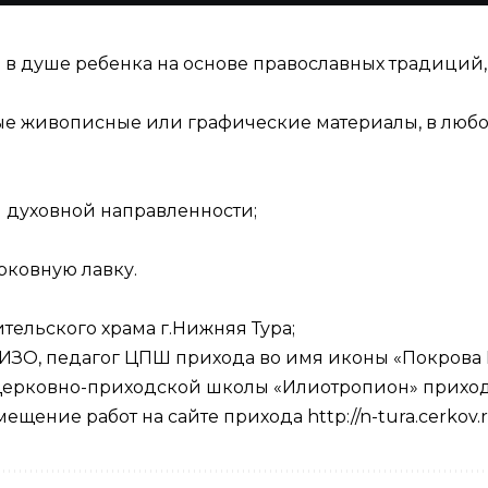
л в душе ребенка на основе православных традиций
е живописные или графические материалы, в любой
 духовной направленности;
ерковную лавку.
ительского храма г.Нижняя Тура;
ь ИЗО, педагог ЦПШ прихода во имя иконы «Покрова
Церковно-приходской школы «Илиотропион» прихода
ение работ на сайте прихода http://n-tura.cerkov.