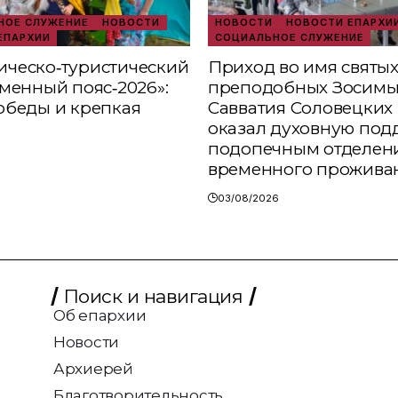
ОЕ СЛУЖЕНИЕ
НОВОСТИ
НОВОСТИ
НОВОСТИ ЕПАРХИ
ЕПАРХИИ
СОЦИАЛЬНОЕ СЛУЖЕНИЕ
ческо‑туристический
Приход во имя святы
аменный пояс‑2026»:
преподобных Зосимы
обеды и крепкая
Савватия Соловецких 
оказал духовную под
подопечным отделен
временного прожива
03/08/2026
Поиск и навигация
Об епархии
Новости
Архиерей
Благотворительность