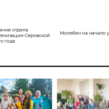
ание отдела
Молебен на начало у
техизации Серовской
о года