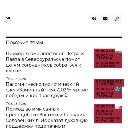
Похожие темы
НОВОСТИ
Приход храма апостолов Петра и
НОВОСТИ
Павла в Североуральске помог
ЕПАРХИИ
СОЦИАЛЬНОЕ
детям сотрудников собраться к
СЛУЖЕНИЕ
школе
05/08/2026
МОЛОДЁЖНОЕ
Паломническо‑туристический
СЛУЖЕНИЕ
слёт «Каменный пояс‑2026»: яркие
НОВОСТИ
НОВОСТИ
победы и крепкая дружба
ЕПАРХИИ
05/08/2026
НОВОСТИ
Приход во имя святых
НОВОСТИ
преподобных Зосимы и Савватия
ЕПАРХИИ
СОЦИАЛЬНОЕ
Соловецких п. Ис оказал духовную
СЛУЖЕНИЕ
поддержку подопечным