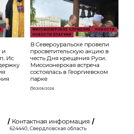
И
МИССИОНЕРСКОЕ СЛУЖЕНИЕ
НОВОСТИ
НОВОСТИ ЕПАРХИИ
х
В Североуральске провели
 и
просветительскую акцию в
п. Ис
честь Дня крещения Руси.
держку
Миссионерская встреча
ия
состоялась в Георгиевском
ния
парке
03/08/2026
Контактная информация
624440, Свердловская область