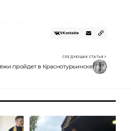
VKontakte
СЛЕДУЮЩАЯ СТАТЬЯ
ёжи пройдет в Краснотурьинске