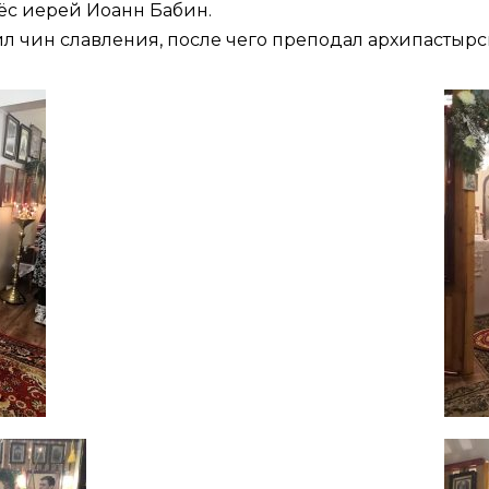
ёс иерей Иоанн Бабин.
 чин славления, после чего преподал архипастырс