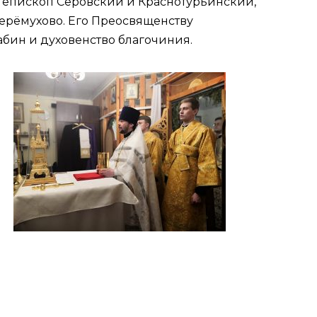
, епископ Серовский и Краснотурьинский,
ерёмухово. Его Преосвященству
бин и духовенство благочиния.