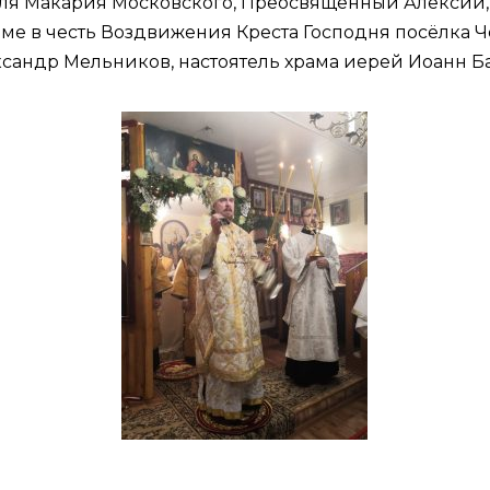
ителя Макария Московского, Преосвященный Алексий
ме в честь Воздвижения Креста Господня посёлка Ч
андр Мельников, настоятель храма иерей Иоанн Ба