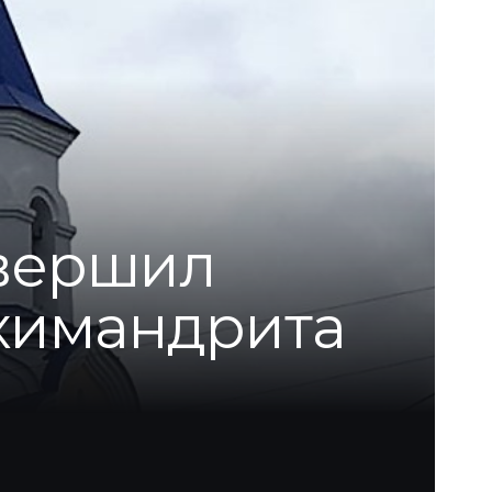
вершил
рхимандрита