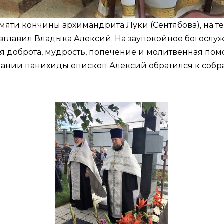
мяти кончины архимандрита Луки (Сентябова), на т
озглавил Владыка Алексий. На заупокойное богосл
 чья доброта, мудрость, попечение и молитвенная п
чании панихиды епископ Алексий обратился к собр