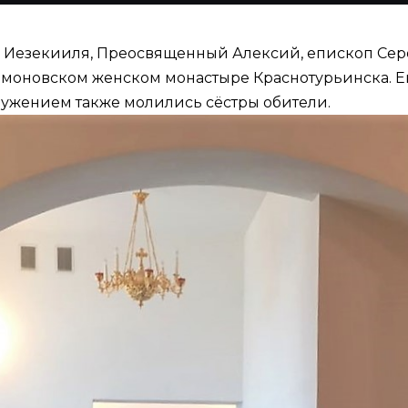
ока Иезекииля, Преосвященный Алексий, епископ С
имоновском женском монастыре Краснотурьинска. Е
лужением также молились сёстры обители.