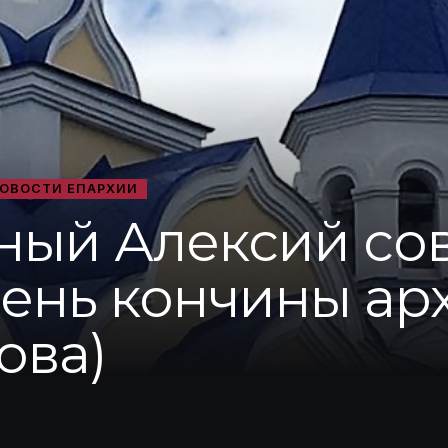
ОВОСТИ ЕПАРХИИ
ный Алексий со
день кончины а
ова)