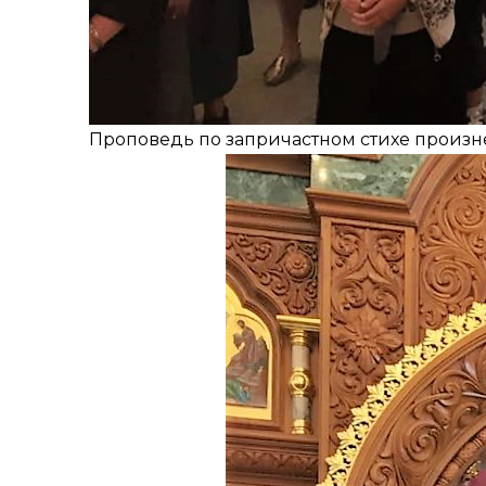
Проповедь по запричастном стихе произн