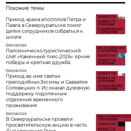
Похожие темы
НОВОСТИ
Приход храма апостолов Петра и
НОВОСТИ
Павла в Североуральске помог
ЕПАРХИИ
СОЦИАЛЬНОЕ
детям сотрудников собраться к
СЛУЖЕНИЕ
школе
05/08/2026
МОЛОДЁЖНОЕ
Паломническо‑туристический
СЛУЖЕНИЕ
слёт «Каменный пояс‑2026»: яркие
НОВОСТИ
НОВОСТИ
победы и крепкая дружба
ЕПАРХИИ
05/08/2026
НОВОСТИ
Приход во имя святых
НОВОСТИ
преподобных Зосимы и Савватия
ЕПАРХИИ
СОЦИАЛЬНОЕ
Соловецких п. Ис оказал духовную
СЛУЖЕНИЕ
поддержку подопечным
отделения временного
проживания
03/08/2026
МИССИОНЕРСКОЕ
В Североуральске провели
СЛУЖЕНИЕ
просветительскую акцию в честь
НОВОСТИ
НОВОСТИ
Дня крещения Руси.