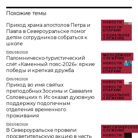
Похожие темы
НОВОСТИ
Приход храма апостолов Петра и
НОВОСТИ
Павла в Североуральске помог
ЕПАРХИИ
СОЦИАЛЬНОЕ
детям сотрудников собраться к
СЛУЖЕНИЕ
школе
05/08/2026
МОЛОДЁЖНОЕ
Паломническо‑туристический
СЛУЖЕНИЕ
слёт «Каменный пояс‑2026»: яркие
НОВОСТИ
НОВОСТИ
победы и крепкая дружба
ЕПАРХИИ
05/08/2026
НОВОСТИ
Приход во имя святых
НОВОСТИ
преподобных Зосимы и Савватия
ЕПАРХИИ
СОЦИАЛЬНОЕ
Соловецких п. Ис оказал духовную
СЛУЖЕНИЕ
поддержку подопечным
отделения временного
проживания
03/08/2026
МИССИОНЕРСКОЕ
В Североуральске провели
СЛУЖЕНИЕ
просветительскую акцию в честь
НОВОСТИ