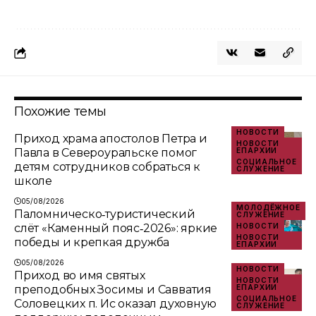
Похожие темы
НОВОСТИ
Приход храма апостолов Петра и
НОВОСТИ
Павла в Североуральске помог
ЕПАРХИИ
СОЦИАЛЬНОЕ
детям сотрудников собраться к
СЛУЖЕНИЕ
школе
05/08/2026
МОЛОДЁЖНОЕ
Паломническо‑туристический
СЛУЖЕНИЕ
слёт «Каменный пояс‑2026»: яркие
НОВОСТИ
НОВОСТИ
победы и крепкая дружба
ЕПАРХИИ
05/08/2026
НОВОСТИ
Приход во имя святых
НОВОСТИ
преподобных Зосимы и Савватия
ЕПАРХИИ
СОЦИАЛЬНОЕ
Соловецких п. Ис оказал духовную
СЛУЖЕНИЕ