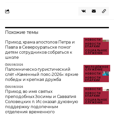
Похожие темы
НОВОСТИ
Приход храма апостолов Петра и
НОВОСТИ
Павла в Североуральске помог
ЕПАРХИИ
СОЦИАЛЬНОЕ
детям сотрудников собраться к
СЛУЖЕНИЕ
школе
05/08/2026
МОЛОДЁЖНОЕ
Паломническо‑туристический
СЛУЖЕНИЕ
слёт «Каменный пояс‑2026»: яркие
НОВОСТИ
НОВОСТИ
победы и крепкая дружба
ЕПАРХИИ
05/08/2026
НОВОСТИ
Приход во имя святых
НОВОСТИ
преподобных Зосимы и Савватия
ЕПАРХИИ
СОЦИАЛЬНОЕ
Соловецких п. Ис оказал духовную
СЛУЖЕНИЕ
поддержку подопечным
отделения временного