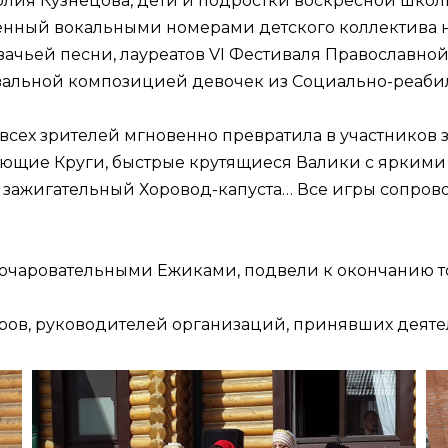
олия Кузнецова, дети и подростки воскресной школ
енный вокальными номерами детского коллектива 
зачьей песни, лауреатов VI Фестиваля Православно
цевальной композицией девочек из Социально-реаби
сех зрителей мгновенно превратила в участников 
ющие Круги, быстрые крутящиеся Валики с яркими
зажигательный Хоровод-капуста… Все игры сопрово
очаровательными Ежиками, подвели к окончанию то
ров, руководителей организаций, принявших деятел