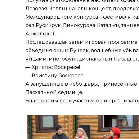
Получив благословение настоятеля о.Анат
Лозовая Нелли) начали концерт, продолж
Международного конкурса – фестиваля ка
сел Руси (рук. Винокурова Наталья), тан
Анжелика).
Последовавшая затем игровая программа в
объединяющий Ручеек, волшебные убыва
яйцами, многофункциональный Парашют, 
— Христос Воскресе!
— Воистину Воскресе!
А запущенные в небо шары, принесенные 
Пасхальной седмице.
Благодарим всех участников и организато