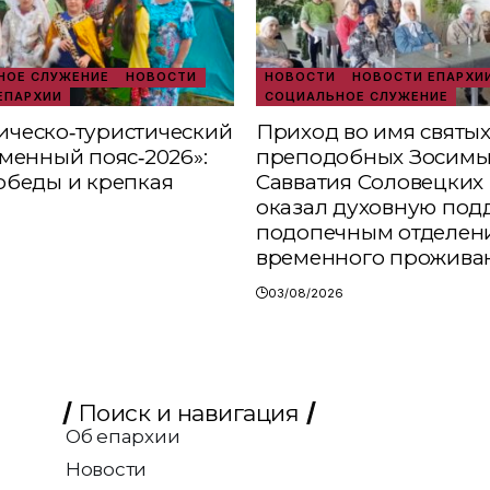
ОЕ СЛУЖЕНИЕ
НОВОСТИ
НОВОСТИ
НОВОСТИ ЕПАРХИ
ЕПАРХИИ
СОЦИАЛЬНОЕ СЛУЖЕНИЕ
ческо‑туристический
Приход во имя святы
аменный пояс‑2026»:
преподобных Зосимы
обеды и крепкая
Савватия Соловецких 
оказал духовную под
подопечным отделен
временного прожива
03/08/2026
Поиск и навигация
Об епархии
Новости