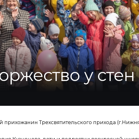
оржество у стен
 прихожанин Трехсвятительского прихода (г.Нижняя