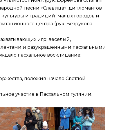
ы «Илиотропион», (рук. Ефремова Ольга и
народной песни «Славица», дипломантов
й культуры и традиций малых городов и
литационного центра (рук. Безрукова
захватывающих игр: веселый,
 лентами и разукрашенными пасхальными
ждало пасхальное восклицание:
ржества, положив начало Светлой
ьное участие в Пасхальном гулянии.