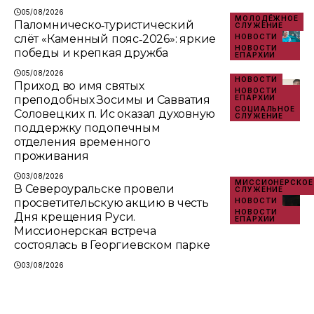
05/08/2026
МОЛОДЁЖНОЕ
Паломническо‑туристический
СЛУЖЕНИЕ
слёт «Каменный пояс‑2026»: яркие
НОВОСТИ
НОВОСТИ
победы и крепкая дружба
ЕПАРХИИ
05/08/2026
НОВОСТИ
Приход во имя святых
НОВОСТИ
преподобных Зосимы и Савватия
ЕПАРХИИ
СОЦИАЛЬНОЕ
Соловецких п. Ис оказал духовную
СЛУЖЕНИЕ
поддержку подопечным
отделения временного
проживания
03/08/2026
МИССИОНЕРСКОЕ
В Североуральске провели
СЛУЖЕНИЕ
просветительскую акцию в честь
НОВОСТИ
НОВОСТИ
Дня крещения Руси.
ЕПАРХИИ
Миссионерская встреча
состоялась в Георгиевском парке
03/08/2026