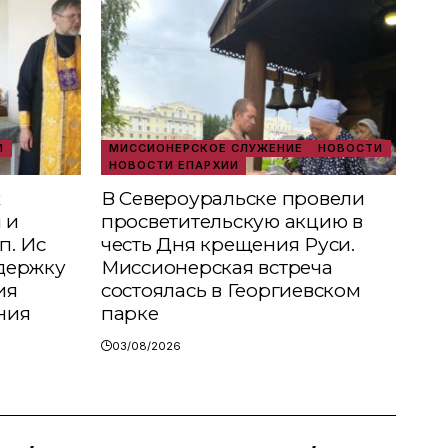
И
МИССИОНЕРСКОЕ СЛУЖЕНИЕ
НОВОСТИ
НОВОСТИ ЕПАРХИИ
х
В Североуральске провели
 и
просветительскую акцию в
п. Ис
честь Дня крещения Руси.
держку
Миссионерская встреча
ия
состоялась в Георгиевском
ния
парке
03/08/2026