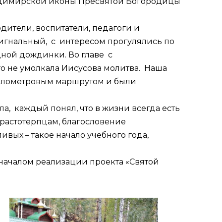
 Владимирской иконы Пресвятой Богородицы
дители, воспитатели, педагоги и
Сигнальный, с интересом прогулялись по
дной дождинки. Во главе с
 не умолкала Иисусова молитва. Наша
и километровым маршрутом и были
, каждый понял, что в жизни всегда есть
трастотерпцам, благословение
вых – такое начало учебного года,
 началом реализации проекта «Святой