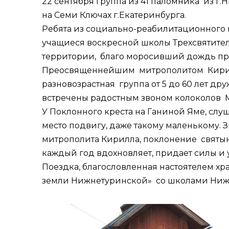
22 сентября группа из 41 паломника из г
на Семи Ключах г.Екатеринбурга.
Ребята из социально-реабилитационного ц
учащиеся воскресной школы Трехсвятитель
территории, благо моросивший дождь пре
Преосвященнейшим митрополитом Кирилло
разновозрастная группа от 5 до 60 лет др
встречены радостным звоном колоколов 
У Поклонного креста на Ганиной Яме, сл
место подвигу, даже такому маленькому. 
митрополита Кирилла, поклонение святыням
каждый год вдохновляет, придает силы и у
Поездка, благословленная настоятелем хр
земли Нижнетуринской» со школами Нижн