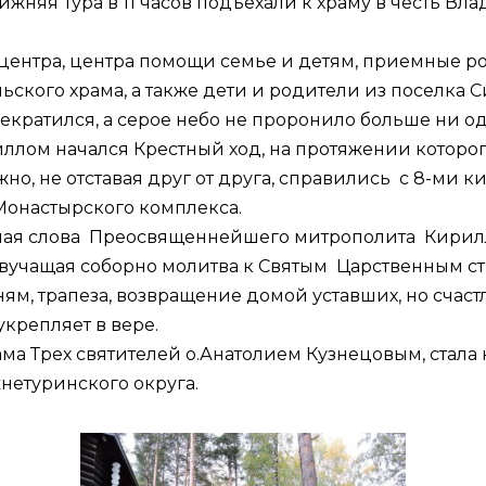
.Нижняя Тура в 11 часов подъехали к храму в честь
ентра, центра помощи семье и детям, приемные ро
ского храма, а также дети и родители из поселка 
кратился, а серое небо не проронило больше ни о
м начался Крестный ход, на протяжении которого
ужно, не отставая друг от друга, справились с 8-м
Монастырского комплекса.
ушая слова Преосвященнейшего митрополита Кирилла
Звучащая соборно молитва к Святым Царственным с
, трапеза, возвращение домой уставших, но счастли
крепляет в вере.
ама Трех святителей о.Анатолием Кузнецовым, стала
етуринского округа.