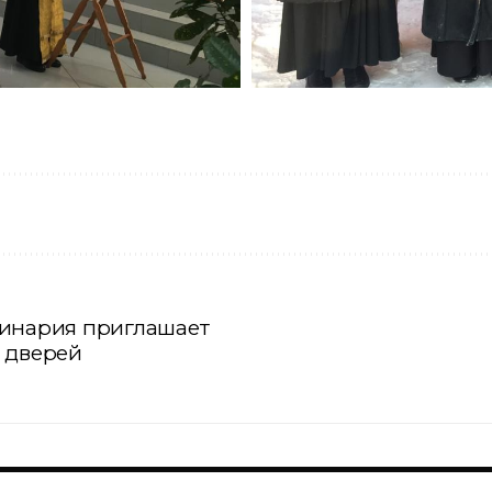
минария приглашает
 дверей