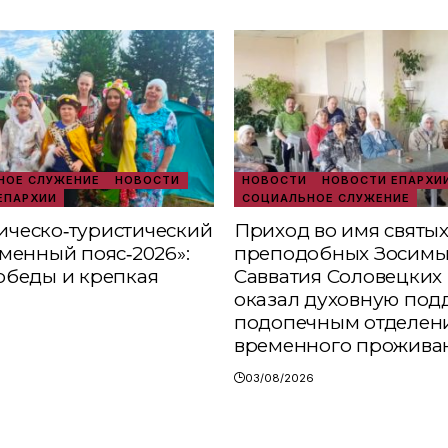
ОЕ СЛУЖЕНИЕ
НОВОСТИ
НОВОСТИ
НОВОСТИ ЕПАРХИ
ЕПАРХИИ
СОЦИАЛЬНОЕ СЛУЖЕНИЕ
ческо‑туристический
Приход во имя святы
аменный пояс‑2026»:
преподобных Зосимы
обеды и крепкая
Савватия Соловецких 
оказал духовную под
подопечным отделен
временного прожива
03/08/2026