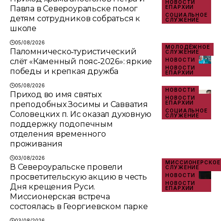
НОВОСТИ
Павла в Североуральске помог
ЕПАРХИИ
СОЦИАЛЬНОЕ
детям сотрудников собраться к
СЛУЖЕНИЕ
школе
05/08/2026
МОЛОДЁЖНОЕ
Паломническо‑туристический
СЛУЖЕНИЕ
слёт «Каменный пояс‑2026»: яркие
НОВОСТИ
НОВОСТИ
победы и крепкая дружба
ЕПАРХИИ
05/08/2026
НОВОСТИ
Приход во имя святых
НОВОСТИ
преподобных Зосимы и Савватия
ЕПАРХИИ
СОЦИАЛЬНОЕ
Соловецких п. Ис оказал духовную
СЛУЖЕНИЕ
поддержку подопечным
отделения временного
проживания
03/08/2026
МИССИОНЕРСКОЕ
В Североуральске провели
СЛУЖЕНИЕ
просветительскую акцию в честь
НОВОСТИ
НОВОСТИ
Дня крещения Руси.
ЕПАРХИИ
Миссионерская встреча
состоялась в Георгиевском парке
03/08/2026