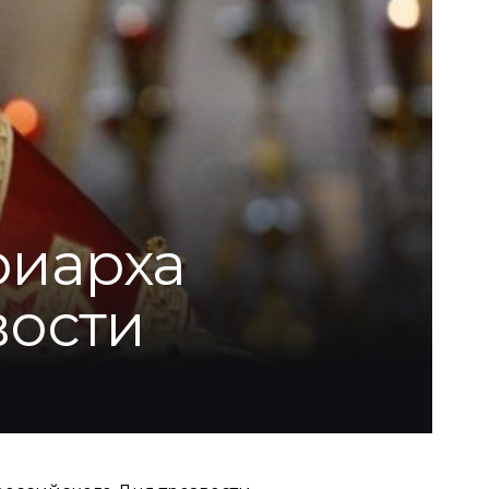
риарха
вости