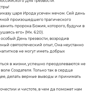
оссийского Дня трезвости.
стры!
иказу царя Ирода усечен мечом. Сей день
чиной произошедшего трагического
азнить пророка Божия, которого, будучи в
ушаясь его» (
Мк. 6:20
).
 особый День трезвости, возродив
ый святоотеческий опыт, Она неустанно
напитков не могут иметь добрых
аться в жизни, успешно преодолеваются не
оле Создателя. Только так в сердце
щее, делать верные выводы и принимать
гочестии и чистоте, в чем да поможет нам