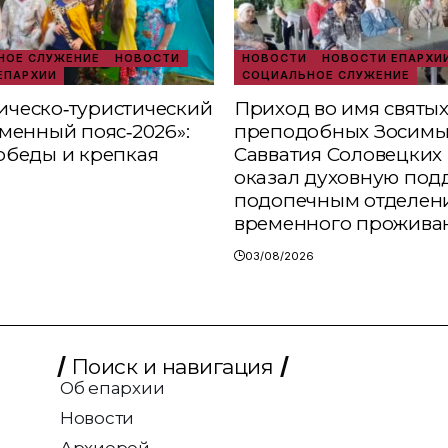
ОЕ СЛУЖЕНИЕ
НОВОСТИ
НОВОСТИ
НОВОСТИ ЕПАРХИ
ЕПАРХИИ
СОЦИАЛЬНОЕ СЛУЖЕНИЕ
ческо‑туристический
Приход во имя святы
аменный пояс‑2026»:
преподобных Зосимы
обеды и крепкая
Савватия Соловецких 
оказал духовную под
подопечным отделен
временного прожива
03/08/2026
Поиск и навигация
Об епархии
Новости
Архиерей