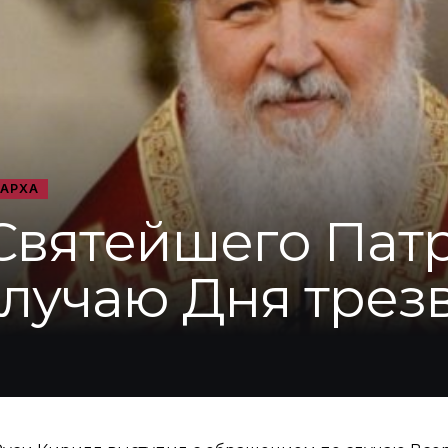
ИАРХА
вятейшего Пат
случаю Дня трез