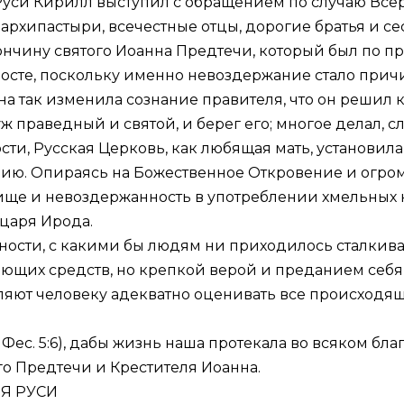
уси Кирилл выступил с обращением по случаю Всер
хипастыри, всечестные отцы, дорогие братья и се
чину святого Иоанна Предтечи, который был по пр
посте, поскольку именно невоздержание стало при
а так изменила сознание правителя, что он решил к
уж праведный и святой, и берег его; многое делал, сл
ти, Русская Церковь, как любящая мать, установила
ю. Опираясь на Божественное Откровение и огромн
 пище и невоздержанность в употреблении хмельных 
царя Ирода.
ности, с какими бы людям ни приходилось сталкив
щих средств, но крепкой верой и преданием себя в
оляют человеку адекватно оценивать все происходя
 Фес. 5:6
), дабы жизнь наша протекала во всяком бла
о Предтечи и Крестителя Иоанна.
Я РУСИ