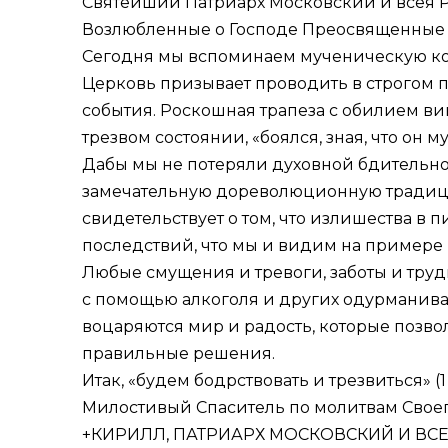
Святейший Патриарх Московский и всея Р
Возлюбленные о Господе Преосвященные ар
Сегодня мы вспоминаем мученическую кон
Церковь призывает проводить в строгом 
события. Роскошная трапеза с обилием вин
трезвом состоянии, «боялся, зная, что он м
Дабы мы не потеряли духовной бдительнос
замечательную дореволюционную традици
свидетельствует о том, что излишества в
последствий, что мы и видим на примере 
Любые смущения и тревоги, заботы и труд
с помощью алкоголя и других одурманиваю
воцаряются мир и радость, которые позв
правильные решения.
Итак, «будем бодрствовать и трезвиться» (
1
Милостивый Спаситель по молитвам Своег
+КИРИЛЛ, ПАТРИАРХ МОСКОВСКИЙ И ВСЕ