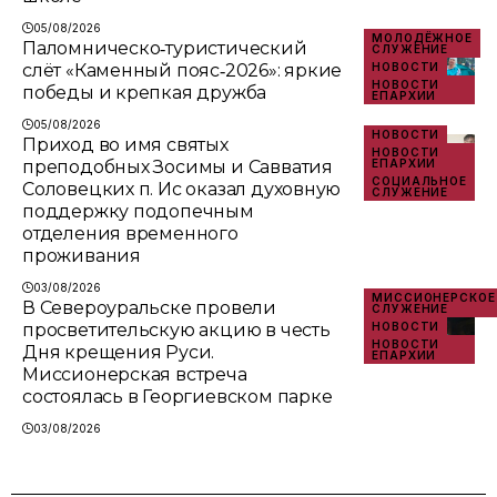
05/08/2026
МОЛОДЁЖНОЕ
Паломническо‑туристический
СЛУЖЕНИЕ
слёт «Каменный пояс‑2026»: яркие
НОВОСТИ
НОВОСТИ
победы и крепкая дружба
ЕПАРХИИ
05/08/2026
НОВОСТИ
Приход во имя святых
НОВОСТИ
преподобных Зосимы и Савватия
ЕПАРХИИ
СОЦИАЛЬНОЕ
Соловецких п. Ис оказал духовную
СЛУЖЕНИЕ
поддержку подопечным
отделения временного
проживания
03/08/2026
МИССИОНЕРСКОЕ
В Североуральске провели
СЛУЖЕНИЕ
просветительскую акцию в честь
НОВОСТИ
НОВОСТИ
Дня крещения Руси.
ЕПАРХИИ
Миссионерская встреча
состоялась в Георгиевском парке
03/08/2026