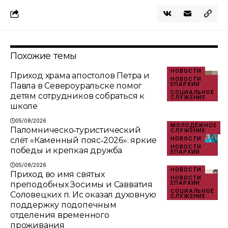
Похожие темы
НОВОСТИ
Приход храма апостолов Петра и
НОВОСТИ
Павла в Североуральске помог
ЕПАРХИИ
СОЦИАЛЬНОЕ
детям сотрудников собраться к
СЛУЖЕНИЕ
школе
05/08/2026
МОЛОДЁЖНОЕ
Паломническо‑туристический
СЛУЖЕНИЕ
слёт «Каменный пояс‑2026»: яркие
НОВОСТИ
НОВОСТИ
победы и крепкая дружба
ЕПАРХИИ
05/08/2026
НОВОСТИ
Приход во имя святых
НОВОСТИ
преподобных Зосимы и Савватия
ЕПАРХИИ
СОЦИАЛЬНОЕ
Соловецких п. Ис оказал духовную
СЛУЖЕНИЕ
поддержку подопечным
отделения временного
проживания