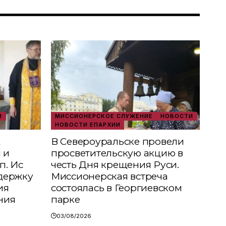
И
МИССИОНЕРСКОЕ СЛУЖЕНИЕ
НОВОСТИ
НОВОСТИ ЕПАРХИИ
х
В Североуральске провели
 и
просветительскую акцию в
п. Ис
честь Дня крещения Руси.
держку
Миссионерская встреча
ия
состоялась в Георгиевском
ния
парке
03/08/2026