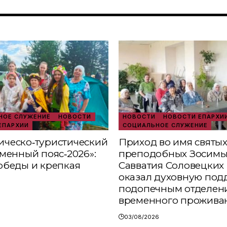
ОЕ СЛУЖЕНИЕ
НОВОСТИ
НОВОСТИ
НОВОСТИ ЕПАРХИ
ЕПАРХИИ
СОЦИАЛЬНОЕ СЛУЖЕНИЕ
ческо‑туристический
Приход во имя святы
аменный пояс‑2026»:
преподобных Зосимы
обеды и крепкая
Савватия Соловецких 
оказал духовную под
подопечным отделен
временного прожива
03/08/2026