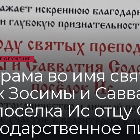
Е СЛУЖЕНИЕ
рама во имя свя
 Зосимы и Савв
посёлка Ис отцу
годарственное п