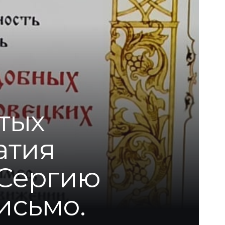
тых
атия
 Сергию
исьмо.