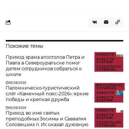
Похожие темы
НОВОСТИ
Приход храма апостолов Петра и
НОВОСТИ
Павла в Североуральске помог
ЕПАРХИИ
СОЦИАЛЬНОЕ
детям сотрудников собраться к
СЛУЖЕНИЕ
школе
05/08/2026
МОЛОДЁЖНОЕ
Паломническо‑туристический
СЛУЖЕНИЕ
слёт «Каменный пояс‑2026»: яркие
НОВОСТИ
НОВОСТИ
победы и крепкая дружба
ЕПАРХИИ
05/08/2026
НОВОСТИ
Приход во имя святых
НОВОСТИ
преподобных Зосимы и Савватия
ЕПАРХИИ
СОЦИАЛЬНОЕ
Соловецких п. Ис оказал духовную
СЛУЖЕНИЕ