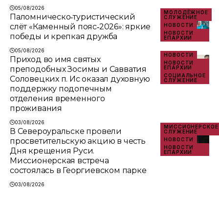
05/08/2026
МОЛОДЁЖНОЕ
Паломническо‑туристический
СЛУЖЕНИЕ
слёт «Каменный пояс‑2026»: яркие
НОВОСТИ
НОВОСТИ
победы и крепкая дружба
ЕПАРХИИ
05/08/2026
НОВОСТИ
Приход во имя святых
НОВОСТИ
преподобных Зосимы и Савватия
ЕПАРХИИ
СОЦИАЛЬНОЕ
Соловецких п. Ис оказал духовную
СЛУЖЕНИЕ
поддержку подопечным
отделения временного
проживания
03/08/2026
МИССИОНЕРСКОЕ
В Североуральске провели
СЛУЖЕНИЕ
просветительскую акцию в честь
НОВОСТИ
НОВОСТИ
Дня крещения Руси.
ЕПАРХИИ
Миссионерская встреча
состоялась в Георгиевском парке
03/08/2026