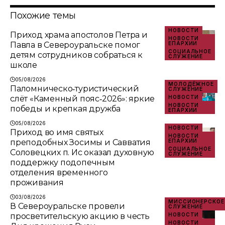
Похожие темы
НОВОСТИ
Приход храма апостолов Петра и
НОВОСТИ
Павла в Североуральске помог
ЕПАРХИИ
СОЦИАЛЬНОЕ
детям сотрудников собраться к
СЛУЖЕНИЕ
школе
05/08/2026
МОЛОДЁЖНОЕ
Паломническо‑туристический
СЛУЖЕНИЕ
слёт «Каменный пояс‑2026»: яркие
НОВОСТИ
НОВОСТИ
победы и крепкая дружба
ЕПАРХИИ
05/08/2026
НОВОСТИ
Приход во имя святых
НОВОСТИ
преподобных Зосимы и Савватия
ЕПАРХИИ
СОЦИАЛЬНОЕ
Соловецких п. Ис оказал духовную
СЛУЖЕНИЕ
поддержку подопечным
отделения временного
проживания
03/08/2026
МИССИОНЕРСКОЕ
В Североуральске провели
СЛУЖЕНИЕ
просветительскую акцию в честь
НОВОСТИ
НОВОСТИ