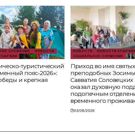
ОЕ СЛУЖЕНИЕ
НОВОСТИ
НОВОСТИ
НОВОСТИ ЕПАРХИ
ЕПАРХИИ
СОЦИАЛЬНОЕ СЛУЖЕНИЕ
ческо‑туристический
Приход во имя святы
аменный пояс‑2026»:
преподобных Зосимы
обеды и крепкая
Савватия Соловецких 
оказал духовную под
подопечным отделен
временного прожива
03/08/2026