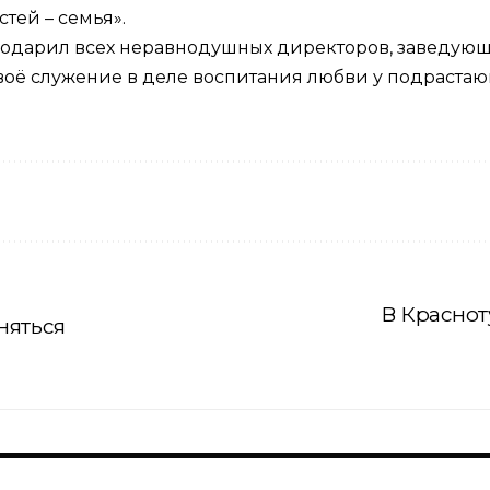
тей – семья».
годарил всех неравнодушных директоров, заведующи
т своё служение в деле воспитания любви у подраст
В Краснот
вняться