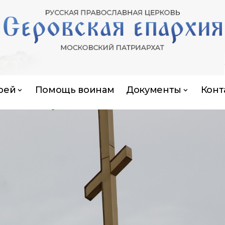
рей
Помощь воинам
Документы
Конт