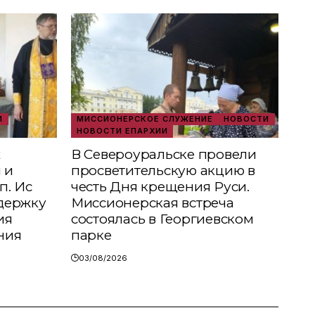
И
МИССИОНЕРСКОЕ СЛУЖЕНИЕ
НОВОСТИ
НОВОСТИ ЕПАРХИИ
х
В Североуральске провели
 и
просветительскую акцию в
п. Ис
честь Дня крещения Руси.
держку
Миссионерская встреча
ия
состоялась в Георгиевском
ния
парке
03/08/2026