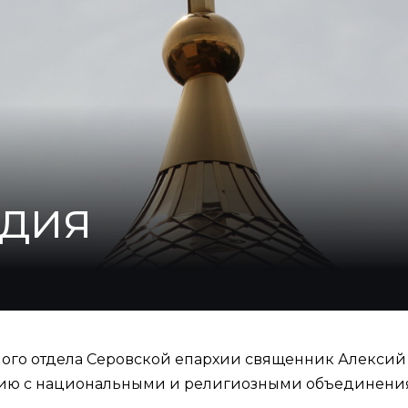
одия
ного отдела Серовской епархии священник Алексий 
твию с национальными и религиозными объединения