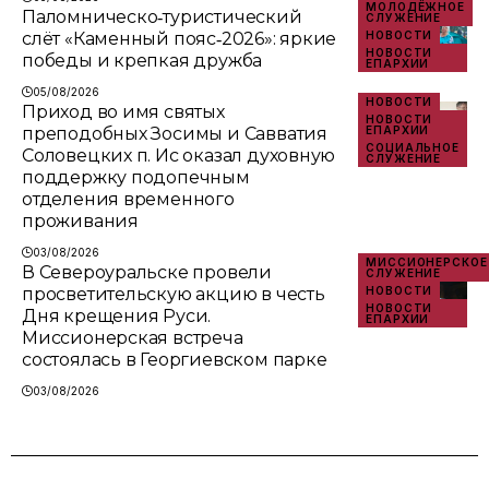
МОЛОДЁЖНОЕ
Паломническо‑туристический
СЛУЖЕНИЕ
слёт «Каменный пояс‑2026»: яркие
НОВОСТИ
НОВОСТИ
победы и крепкая дружба
ЕПАРХИИ
05/08/2026
НОВОСТИ
Приход во имя святых
НОВОСТИ
преподобных Зосимы и Савватия
ЕПАРХИИ
СОЦИАЛЬНОЕ
Соловецких п. Ис оказал духовную
СЛУЖЕНИЕ
поддержку подопечным
отделения временного
проживания
03/08/2026
МИССИОНЕРСКОЕ
В Североуральске провели
СЛУЖЕНИЕ
просветительскую акцию в честь
НОВОСТИ
НОВОСТИ
Дня крещения Руси.
ЕПАРХИИ
Миссионерская встреча
состоялась в Георгиевском парке
03/08/2026